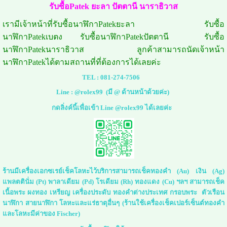
รับซื้อPatek ยะลา ปัตตานี นาราธิวาส
เรามีเจ้าหน้าที่รับซื้อนาฬิกาPatekยะลา รับซื้อ
นาฬิกาPatekเบตง รับซื้อนาฬิกาPatekปัตตานี รับซื้อ
นาฬิกาPatekนาราธิวาส ลูกค้าสามารถนัดเจ้าหน้า
นาฬิกาPatekได้ตามสถานที่ที่ต้องการได้เลยค่ะ
TEL :
081-274-7506
Line :
@rolex99
(มี @ ด้านหน้าด้วยค่ะ)
กดลิ่งค์นี้เพื่อเข้า Line @rolex99 ได้เลยค่ะ
ร้านมีเครื่องเอกซเรย์เช็คโลหะไว้บริการสามารถเช็คทองคำ (Au) เงิน (Ag)
แพลตตินั่ม (Pt) พาลาเดียม (Pd) โรเดียม (Rh) ทองแดง (Cu) ฯลฯ สามารถเช็ค
เนื้อพระ ผงทอง เหรียญ เครื่องประดับ ทองคำต่างประเทศ กรอบพระ ตัวเรือน
นาฬิกา สายนาฬิกา โลหะและแร่ธาตุอื่นๆ (ร้านใช้เครื่องเช็คเปอร์เซ็นต์ทองคำ
และโลหะมีค่าของ Fischer)