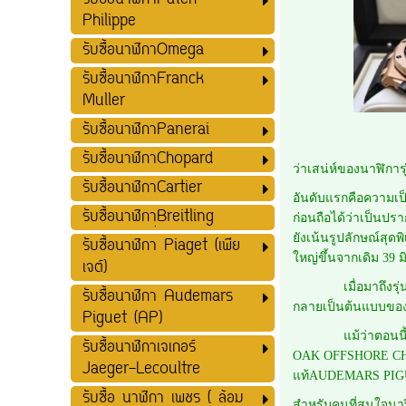
รับซื้อนาฬิกาPatek
Philippe
รับซื้อนาฬิกาOmega
รับซื้อนาฬิกาFranck
Muller
รับซื้อนาฬิกาPanerai
รับซื้อนาฬิกาChopard
ว่าเสน่ห์ของนาฬิการ
รับซื้อนาฬิกาCartier
อันดับแรกคือความเป
รับซื้อนาฬิกาฺฺBreitling
ก่อนถือได้ว่าเป็นปร
ยังเน้นรูปลักษณ์สุด
รับซื้อนาฬิกา Piaget (เพีย
ใหญ่ขึ้นจากเดิม 39 
เจต์)
เมื่อมาถึงรุ่นพิเ
รับซื้อนาฬิกา Audemars
กลายเป็นต้นแบบของน
Piguet (AP)
แม้ว่าตอนนี้เวลา
รับซื้อนาฬิกาเจเกอร์
OAK OFFSHORE CHRO
Jaeger-Lecoultre
แท้AUDEMARS PI
รับซื้อ นาฬิกา เพชร ( ล้อม
สำหรับคนที่สนใจน