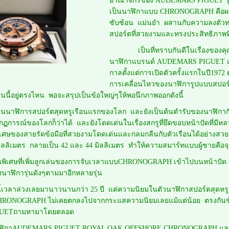
อาณาจักรของ AUDEMARS PIGUET รุ่น
เป็นนาฬิกาแบบ CHRONOGRAPH คือผล
ซับซ้อน แม่นยำ ผสานกับความลงตัวท
สปอร์ตที่สวยงามและทรงประสิทธิภาพที
เป็นที่ทราบกันดีในเรื่องของคุณภ
นาฬิกาแบรนด์ AUDEMARS PIGUET และหน
กาลตั้งแต่การเปิดตัวครั้งแรกในปี1972 
การเคลื่อนไหวของนาฬิการูปแบบสปอ
ุ่นนี้อยู่ตรงไหน พอจะสรุปเป็นข้อใหญ่ๆให้พอนึกภาพออกดังนี้
็นนาฬิการสปอร์ตสุดหรูเรือนแรกของโลก และยังเป็นต้นตำรับของนาฬิกากันน
ากฏการณ์ของโลกก็ว่าได้ และยังโดดเด่นในเรื่องสกรูที่ยึดขอบหน้าปัดที่มีหลา
พิเศษของสายรัดข้อมือที่สวยงามโดดเด่นและกลมกลืนกับตัวเรือนได้อย่างสวยง
มิลลิเมตร กลายเป็น 42 และ 44 มิลลิเมตร ทำให้ความสมาร์ทแบบผู้ชายคือจ
ศษที่เพิ่มลูกเล่นของการจับเวลาแบบCHRONOGRAPH เข้าไปบนหน้าปัด ย
าฬิการุ่นดังๆตามมาอีกหลายรุ่น
ล่วงเลยมานาวนานกว่า 25 ปี แต่ความนิยมในตัวนาฬิกาสปอร์ตสุด
NOGRAPH ไม่เคยตกลงไปจากกระแสความนิยมเลยแม้แต่น้อย ตรงกันข้ามทุกว
GUETถามหามาโดยตลอด
าฬิกาAUDEMARS PIGUET ROYAL OAK OFFSHORE CHRONOGRAPH และนาฬ