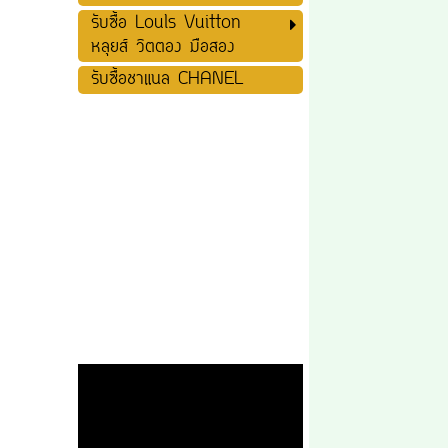
รับซื้อ Louls Vuitton
หลุยส์ วิตตอง มือสอง
รับซื้อชาแนล CHANEL