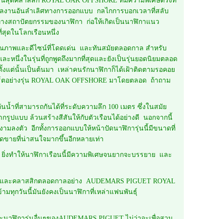
สุดคลาสสิก ROYAL OAK OFFSHORE ที่มีความพิเศษตรงที่
งานอันลำเลิศทางการออกแบบ กลไกการบอกเวลาที่สลับ
างสถาปัตยกรรมของนาฬิกา ก่อให้เกิดเป็นนาฬิกาแนว
่สุดในโลกเรือนหนึ่ง
าพและดีไซน์ที่โดดเด่น และทันสมัยตลอดกาล สำหรับ
ึ่งในรุ่นที่ถูกพูดถึงมากที่สุดและยังเป็นรุ่นยอดนิยมตลอด
ตั้งแต่นั้นเป็นต้นมา เหล่าคนรักนาฬิกาก็ได้เฝ้าติดตามรอคอย
ร์ตอย่างรุ่น ROYAL OAK OFFSHORE มาโดยตลอด ถ้าถาม
้ำที่สามารถกันได้ที่ระดับความลึก 100 เมตร ซึ่งในสมัย
กรูปแบบ ล้วนสร้างสีสันให้กับตัวเรือนได้อย่างดี นอกจากนี้
ามลงตัว อีกทั้งการออกแบบให้หน้าปัดนาฬิการุ่นนี้มีขนาดที่
ุดขายที่น่าสนใจมากขึ้นอีกหลายเท่า
ิ่งทำให้นาฬิกาเรือนนี้มีความพิเศษจนยากจะบรรยาย และ
หรูและคลาสสิกตลอดกาลอย่าง AUDEMARS PIGUET ROYAL
ันนี้มันยังคงเป็นนาฬิกาที่เหล่าแฟนพันธุ์
ิการุ่นอื่นๆของAUDEMARS PIGUET ไม่ว่าจะเพื่อสวม