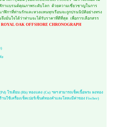
ยนนาฬิกาแบรนด์คุณภาพระดับโลก ด้วยความเชี่ยวชาญในการ
 นาฬิกาที่ท่านรักและหวงแหนทุกเรือนจะถูกปรนนิบัติอย่างทรง
ั่นใจได้ว่าท่านจะได้รับราคาที่ดีที่สุด เพื่อการเลือกสรร
UET ROYAL OAK OFFSHORE CHRONOGRAPH
ะ)
ค่ะ
ม (Pd) โรเดียม (Rh) ทองแดง (Cu) ฯลฯ สามารถเช็คเนื้อพระ ผงทอง
้านใช้เครื่องเช็คเปอร์เซ็นต์ทองคำและโลหะมีค่าของ Fischer)