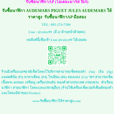
รับซื้อนาฬิกาAP (โอเดอะมาร์ส ปีเก้)
รับซื้อนาฬิกา
AUDEMARS PIGUET JULES AUDEMARS
ให้
ราคาสูง รับซื้อนาฬิกาAP มือสอง
TEL :
081-274-7506
Line :
@rolex99
(มี @ ด้านหน้าด้วยค่ะ)
กดลิ่งค์นี้เพื่อเข้า Line @rolex99 ได้เลยค่ะ
ร้านมีเครื่องเอกซเรย์เช็คโลหะไว้บริการสามารถเช็คทองคำ (Au) เงิน (Ag)
แพลตตินั่ม (Pt) พาลาเดียม (Pd) โรเดียม (Rh) ทองแดง (Cu) ฯลฯ สามารถเช็ค
เนื้อพระ ผงทอง เหรียญ เครื่องประดับ ทองคำต่างประเทศ กรอบพระ ตัวเรือน
นาฬิกา สายนาฬิกา โลหะและแร่ธาตุอื่นๆ (ร้านใช้เครื่องเช็คเปอร์เซ็นต์ทองคำ
และโลหะมีค่าของ Fischer)
www.รับซื้อนาฬิกาให้ราคาสูง.com