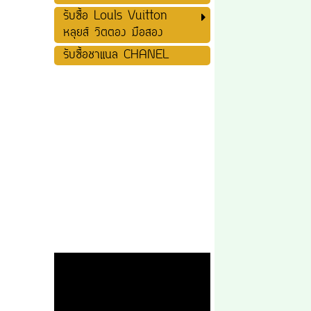
รับซื้อ Louls Vuitton
หลุยส์ วิตตอง มือสอง
รับซื้อชาแนล CHANEL