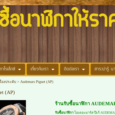
อนาฬิกาให้รา
กาโรเล็กซ์
เกี่ยวกับเรา
ติดต่อเรา
สาระน่ารู้ น
รื่องประดับ
>
Audemars Piguet (AP)
et (AP)
ร้านรับซื้อนาฬิกา AUDEMAR
รับซื้อนาฬิกา
โอเดอะมาร์ส ปีเก้ AUDE