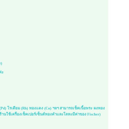
ะ)
ค่ะ
ม (Pd) โรเดียม (Rh) ทองแดง (Cu) ฯลฯ สามารถเช็คเนื้อพระ ผงทอง
้านใช้เครื่องเช็คเปอร์เซ็นต์ทองคำและโลหะมีค่าของ Fischer)