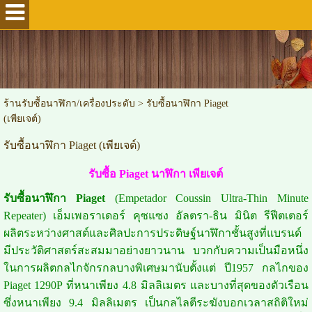
ร้านรับซื้อนาฬิกา/เครื่องประดับ
>
รับซื้อนาฬิกา Piaget
(เพียเจต์)
รับซื้อนาฬิกา Piaget (เพียเจต์)
รับซื้อ Piaget นาฬิกา เพียเจต์
รับซื้อนาฬิกา Piaget
(Empetador Coussin Ultra-Thin Minute
Repeater) เอ็มเพอราเดอร์ คุซแซง อัลตรา-ธิน มินิต รีฟีตเตอร์
ผลิตระหว่างศาสต์และศิลปะการประดิษฐ์นาฬิกาชั้นสูงที่แบรนด์
มีประวัติศาสตร์สะสมมาอย่างยาวนาน บวกกับความเป็นมือหนึ่ง
ในการผลิตกลไกจักรกลบางพิเศษมานับตั้งแต่ ปี1957 กลไกของ
Piaget 1290P ที่หนาเพียง 4.8 มิลลิเมตร และบางที่สุดของตัวเรือน
ซึ่งหนาเพียง 9.4 มิลลิเมตร เป็นกลไลตีระฆังบอกเวลาสถิติใหม่