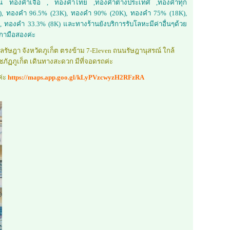
 เช่น ทองคำเจือ , ทองคำไทย ,ทองคำต่างประเทศ ,ทองคำทุก
4K), ทองคำ 96.5% (23K), ทองคำ 90% (20K), ทองคำ 75% (18K),
 ทองคำ 33.3% (8K) และทางร้านยังบริการรับโลหะมีค่าอื่นๆด้วย
ิกามือสองค่ะ
 ตำบลรัษฎา จังหวัดภูเก็ต ตรงข้าม 7-Eleven ถนนรัษฎานุสรณ์ ใกล้
ภัฏภูเก็ต เดินทางสะดวก มีที่จอดรถค่ะ
ค่ะ
https://maps.app.goo.gl/kLyPVzcwyzH2RFzRA