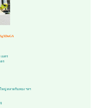
R4SgXDnGA
0 เมตร
มตร
าดใหญ่ ตลาดกิมหยง ฯลฯ
ะ)