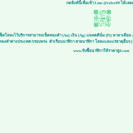
กดลิ่งค์นี้เพื่อเข้า Line @rolex99 ได้เลย
์เช็คโลหะไว้บริการสามารถเช็คทองคำ (Au) เงิน (Ag) แพลตตินั่ม (Pt) พาลาเดีย
 ทองคำต่างประเทศ กรอบพระ ตัวเรือนนาฬิกา สายนาฬิกา โลหะและแร่ธาตุอื่นๆ (ร
www.รับซื้อนาฬิกาให้ราคาสูง.com