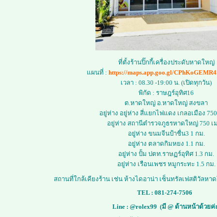
ที่ตั้งร้านปิ๊กกี้เครื่องประดับหาดใหญ่
แผนที่ :
https://maps.app.goo.gl/CPhKoGEM
เวลา : 08.30 -19:00 น. (เปิดทุกวัน)
พิกัด : ราษฎร์อุทิศ16
ต.หาดใหญ่ อ.หาดใหญ่ สงขลา
อยู่ห่าง อยู่ห่าง สี่แยกไฟแดง เกลอเมือง 75
อยู่ห่าง สถานีตำรวจภูธรหาดใหญ่ 750 เ
อยู่ห่าง ขนมจีนป้าชื่น3 1 กม.
อยู่ห่าง ตลาดกิมหยง 1.1 กม.
อยู่ห่าง ปั้ม ปตท.ราษฏร์อุทิศ 1.3 กม.
อยู่ห่าง เรือนเพชร หมูกระทะ 1.5 กม.
สถานที่ใกล้เคียงร้าน เช่น ห้างไดอาน่า เซ็นทรัลเฟสติวัลห
TEL :
081-274-7506
Line :
@rolex99
(มี @ ด้านหน้าด้วยค่