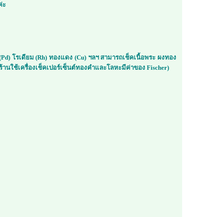
ค่ะ
ม (Pd) โรเดียม (Rh) ทองแดง (Cu) ฯลฯ สามารถเช็คเนื้อพระ ผงทอง
้านใช้เครื่องเช็คเปอร์เซ็นต์ทองคำและโลหะมีค่าของ Fischer)