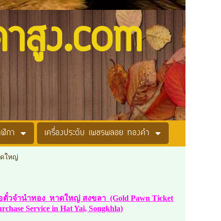
คาสูง.com
าฬิกา
เครื่องประดับ เพชรพลอย ทองคำ
าดใหญ่
ซื้อตั๋วจำนำทอง หาดใหญ่ สงขลา (Gold Pawn Ticket
chase Service in Hat Yai, Songkhla)