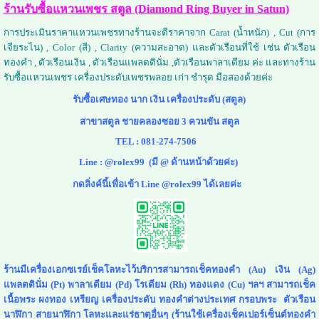
ร้านรับซื้อแหวนเพชร สตูล (Diamond Ring Buyer in Satun)
การประเมินราคาแหวนเพชรทางร้านจะตีราคาจาก Carat (น้ำหนัก) , Cut (การ
เจียระไน) , Color (สี) , Clarity (ความสะอาด) และตัวเรือนที่ใช้ เช่น ตัวเรือน
ทองคำ , ตัวเรือนเงิน , ตัวเรือนแพลตตินั่ม ,ตัวเรือนพาลาเดียม ค่ะ และทางร้าน
รับซื้อแหวนเพชร เครื่องประดับเพชรพลอย เก่า ชำรุด มือสองด้วยค่ะ
รับซื้อเศษทอง นาก เงิน เครื่องประดับ (สตูล)
สาขาสตูล ชายคลองซอย 3 ควนขัน สตูล
TEL :
081-274-7506
Line :
@rolex99
(มี @ ด้านหน้าด้วยค่ะ)
กดลิ่งค์นี้เพื่อเข้า Line @rolex99 ได้เลยค่ะ
ร้านมีเครื่องเอกซเรย์เช็คโลหะไว้บริการสามารถเช็คทองคำ (Au) เงิน (Ag)
แพลตตินั่ม (Pt) พาลาเดียม (Pd) โรเดียม (Rh) ทองแดง (Cu) ฯลฯ สามารถเช็ค
เนื้อพระ ผงทอง เหรียญ เครื่องประดับ ทองคำต่างประเทศ กรอบพระ ตัวเรือน
นาฬิกา สายนาฬิกา โลหะและแร่ธาตุอื่นๆ (ร้านใช้เครื่องเช็คเปอร์เซ็นต์ทองคำ