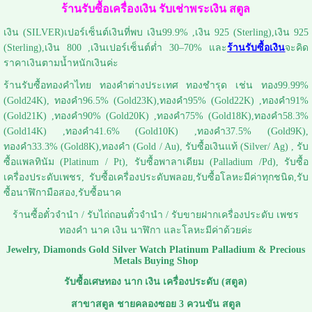
ร้านรับซื้อเครื่องเงิน รับเช่าพระเงิน สตูล
เงิน (SILVER)เปอร์เซ็นต์เงินที่พบ เงิน99.9% ,เงิน 925 (Sterling),เงิน 925
(Sterling),เงิน 800 ,เงินเปอร์เซ็นต์ต่ำ 30–70% และ
ร้านรับซื้อเงิน
จะคิด
ราคาเงินตามน้ำหนักเงินค่ะ
ร้านรับซื้อทองคำไทย ทองคำต่างประเทศ ทองชำรุด เช่น ทอง99.99%
(Gold24K), ทองคำ96.5% (Gold23K),ทองคำ95% (Gold22K) ,ทองคำ91%
(Gold21K) ,ทองคำ90% (Gold20K) ,ทองคำ75% (Gold18K),ทองคำ58.3%
(Gold14K) ,ทองคำ41.6% (Gold10K) ,ทองคำ37.5% (Gold9K),
ทองคำ33.3% (Gold8K),ทองคำ (Gold / Au), รับซื้อเงินแท้ (Silver/ Ag) , รับ
ซื้อแพลทินัม (Platinum / Pt), รับซื้อพาลาเดียม (Palladium /Pd), รับซื้อ
เครื่องประดับเพชร, รับซื้อเครื่องประดับพลอย,รับซื้อโลหะมีค่าทุกชนิด,รับ
ซื้อนาฬิกามือสอง,รับซื้อนาค
ร้านซื้อตั๋วจำนำ / รับไถ่ถอนตั๋วจำนำ / รับขายฝากเครื่องประดับ เพชร
ทองคำ นาค เงิน นาฬิกา และโลหะมีค่าด้วยค่ะ
Jewelry, Diamonds Gold Silver Watch Platinum Palladium & Precious
Metals Buying Shop
รับซื้อเศษทอง นาก เงิน เครื่องประดับ (สตูล)
สาขาสตูล ชายคลองซอย 3 ควนขัน สตูล