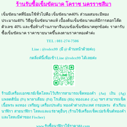
ร้านรับซื้อเข็มขัดนาค โคราช นครราชสีมา
เข็มขัดนาคที่นิยมใช้ทั่วไปคือ เข็มขัดนาค40% ส่วนผสมจะมีทอง
ประมาณ40% วิธีดูเข็มขัดนาคแท้ เบื้องต้นเข็มขัดนาคแท้มีการตอกโค๊ด
ตัวเลข 40% และชื่อห้างร้านภาษาจีนบนข้อเข็มขัดนาคทุกข้อค่ะ ราคารับ
ซื้อเข็มขัดนาค ราคาขายนาคขึ้นลงตามราคาทองคำค่ะ
TEL :
081-274-7506
Line :
@rolex99
(มี @ ด้านหน้าด้วยค่ะ)
กดลิ่งค์นี้เพื่อเข้า Line @rolex99 ได้เลยค่ะ
ร้านมีเครื่องเอกซเรย์เช็คโลหะไว้บริการสามารถเช็คทองคำ (Au) เงิน (Ag)
แพลตตินั่ม (Pt) พาลาเดียม (Pd) โรเดียม (Rh) ทองแดง (Cu) ฯลฯ สามารถเช็ค
เนื้อพระ ผงทอง เหรียญ เครื่องประดับ ทองคำต่างประเทศ กรอบพระ ตัวเรือน
นาฬิกา สายนาฬิกา โลหะและแร่ธาตุอื่นๆ (ร้านใช้เครื่องเช็คเปอร์เซ็นต์ทองคำ
และโลหะมีค่าของ Fischer)
www.รับซื้อนาฬิกาให้ราคาสูง.com