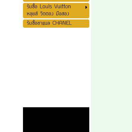
รับซื้อ Louls Vuitton
หลุยส์ วิตตอง มือสอง
รับซื้อชาแนล CHANEL