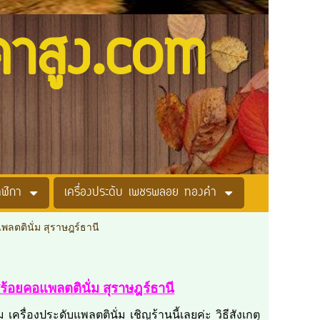
คาสูง.com
าฬิกา
เครื่องประดับ เพชรพลอย ทองคำ
แพลตตินั่ม สุราษฎร์ธานี
อสร้อยคอแพลตตินั่ม สุราษฎร์ธานี
ครื่องประดับแพลตตินั่ม เชิญร้านนี้เลยค่ะ วิธีสังเกตุ