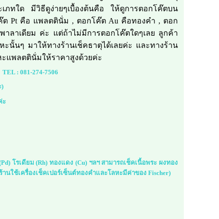
เภทใด มีวิธีดูง่ายๆเบื้องต้นคือ ให้ดูการตอกโค๊ตบน
โค๊ต Pt คือ แพลตตินั่ม , ตอกโค๊ต Au คือทองคำ , ตอก
อพาลาเดียม ค่ะ แต่ถ้าไม่มีการตอกโค๊ตใดๆเลย ลูกค้า
ะนั้นๆ มาให้ทางร้านเช็คธาตุได้เลยค่ะ และทางร้าน
ลหะแพลตตินั่มให้ราคาสูงด้วยค่ะ
TEL :
081-274-7506
ะ)
ค่ะ
ม (Pd) โรเดียม (Rh) ทองแดง (Cu) ฯลฯ สามารถเช็คเนื้อพระ ผงทอง
้านใช้เครื่องเช็คเปอร์เซ็นต์ทองคำและโลหะมีค่าของ Fischer)