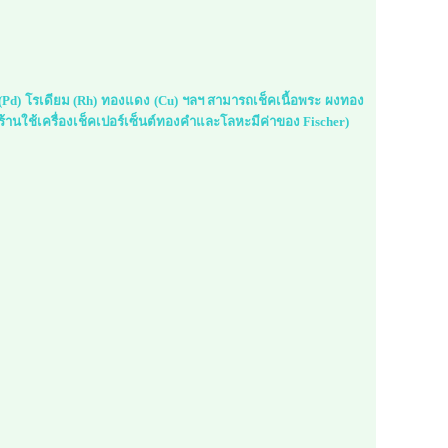
ม (Pd) โรเดียม (Rh) ทองแดง (Cu) ฯลฯ สามารถเช็คเนื้อพระ ผงทอง
้านใช้เครื่องเช็คเปอร์เซ็นต์ทองคำและโลหะมีค่าของ Fischer)