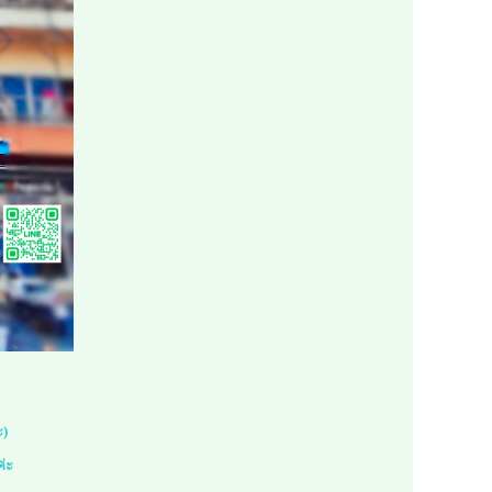
ะ)
ค่ะ