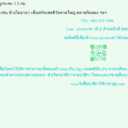
มูกระทะ 1.5 กม.
น เช่น ห้างไดอาน่า เซ็นทรัลเฟสติวัลหาดใหญ่ ตลาดกิมหยง ฯลฯ
TEL :
081-274-7506
Line :
@rolex99
(มี @ ด้านหน้าด้วยค่
กดลิ่งค์นี้เพื่อเข้า Line @rolex99 ได้เลย
์เช็คโลหะไว้บริการสามารถเช็คทองคำ (Au) เงิน (Ag) แพลตตินั่ม (Pt) พาลาเดีย
 ทองคำต่างประเทศ กรอบพระ ตัวเรือนนาฬิกา สายนาฬิกา โลหะและแร่ธาตุอื่นๆ (ร
www.รับซื้อนาฬิกาให้ราคาสูง.com