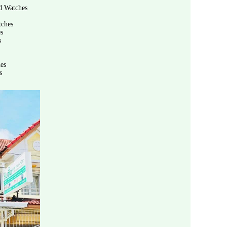
d Watches
tches
s
s
es
s