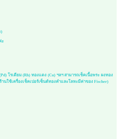
ะ)
ค่ะ
ม (Pd) โรเดียม (Rh) ทองแดง (Cu) ฯลฯ สามารถเช็คเนื้อพระ ผงทอง
้านใช้เครื่องเช็คเปอร์เซ็นต์ทองคำและโลหะมีค่าของ Fischer)