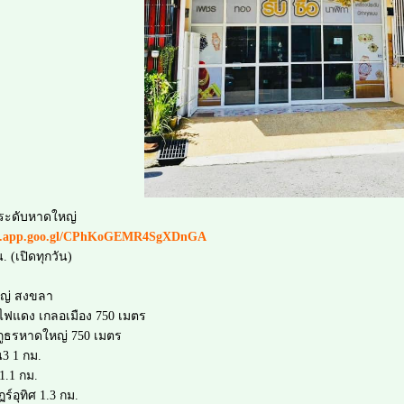
่องประดับหาดใหญ่
ps.app.goo.gl/CPhKoGEMR4SgXDnGA
. (เปิดทุกวัน)
ญ่ สงขลา
่แยกไฟแดง เกลอเมือง 750 เมตร
จภูธรหาดใหญ่ 750 เมตร
น3 1 กม.
1.1 กม.
ฏร์อุทิศ 1.3 กม.