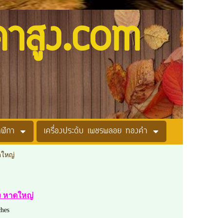
คาสูง.com
าฬิกา
เครื่องประดับ เพชรพลอย ทองคำ
ดใหญ่
ูง หาดใหญ่
hes