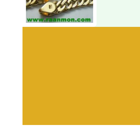
Visitors:
582,478