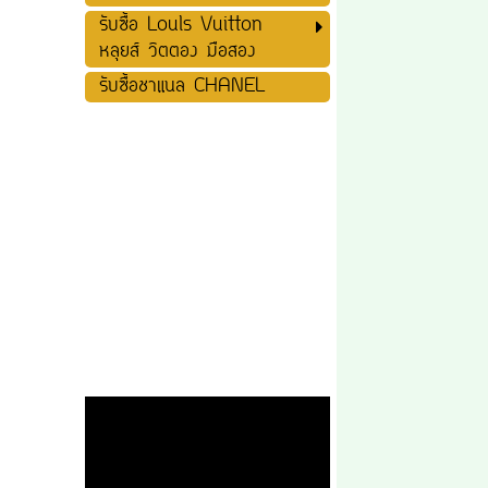
รับซื้อ Louls Vuitton
หลุยส์ วิตตอง มือสอง
รับซื้อชาแนล CHANEL