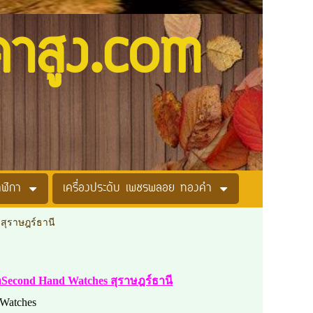
คาสูง.com
าฬิกา
เครื่องประดับ เพชรพลอย ทองคำ
 สุราษฎร์ธานี
กาSecond Hand Watches สุราษฎร์ธานี
 Watches