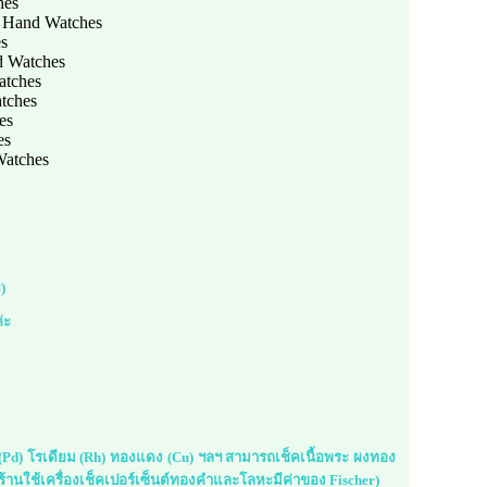
hes
 Hand Watches
es
d Watches
atches
tches
es
es
Watches
)
่ะ
ม (Pd) โรเดียม (Rh) ทองแดง (Cu) ฯลฯ สามารถเช็คเนื้อพระ ผงทอง
้านใช้เครื่องเช็คเปอร์เซ็นต์ทองคำและโลหะมีค่าของ Fischer)