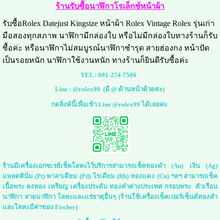
ร้านรับซื้อนาฬิกาโรเล็กซ์หน้าผ้า
รับซื้อRolex Datejust Kingsize หน้าผ้า Rolex Vintage Rolex รุ่นเก่า
มือสองทุกสภาพ นาฬิกามีกล่องใบ หรือไม่มีกล่องใบทางร้านก็รับ
ซื้อค่ะ หรือนาฬิกาไม่สมบูรณ์นาฬิกาชำรุด สายฮ่องกง หน้าปัด
เป็นรอยหนัก นาฬิกาใช้งานหนัก ทางร้านก็ยินดีรับซื้อค่ะ
TEL :
081-274-7506
Line :
@rolex99
(มี @ ด้านหน้าด้วยค่ะ)
กดลิ่งค์นี้เพื่อเข้า Line @rolex99 ได้เลยค่ะ
ร้านมีเครื่องเอกซเรย์เช็คโลหะไว้บริการสามารถเช็คทองคำ (Au) เงิน (Ag)
แพลตตินั่ม (Pt) พาลาเดียม (Pd) โรเดียม (Rh) ทองแดง (Cu) ฯลฯ สามารถเช็ค
เนื้อพระ ผงทอง เหรียญ เครื่องประดับ ทองคำต่างประเทศ กรอบพระ ตัวเรือน
นาฬิกา สายนาฬิกา โลหะและแร่ธาตุอื่นๆ (ร้านใช้เครื่องเช็คเปอร์เซ็นต์ทองคำ
และโลหะมีค่าของ Fischer)