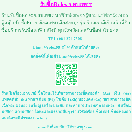
รับซื้อRolex ขอบเพชร
ร้านรับซื้อRolex ขอบเพชร นาฬิกาฝังเพชรผู้ชาย นาฬิกาฝังเพชร
ผู้หญิง รับซื้อRolex ล้อมเพชรมือสองทุกรุ่น ร้านเรามีเจ้าหน้าที่รับ
ซื้อบริการรับซื้อนาฬิกาถึงที่ ทุกจังหวัดและรับซื้อทั่วไทยค่ะ
TEL :
081-274-7506
Line :
@rolex99
(มี @ ด้านหน้าด้วยค่ะ)
กดลิ่งค์นี้เพื่อเข้า Line @rolex99 ได้เลยค่ะ
ร้านมีเครื่องเอกซเรย์เช็คโลหะไว้บริการสามารถเช็คทองคำ (Au) เงิน (Ag)
แพลตตินั่ม (Pt) พาลาเดียม (Pd) โรเดียม (Rh) ทองแดง (Cu) ฯลฯ สามารถเช็ค
เนื้อพระ ผงทอง เหรียญ เครื่องประดับ ทองคำต่างประเทศ กรอบพระ ตัวเรือน
นาฬิกา สายนาฬิกา โลหะและแร่ธาตุอื่นๆ (ร้านใช้เครื่องเช็คเปอร์เซ็นต์ทองคำ
และโลหะมีค่าของ Fischer)
www.รับซื้อนาฬิกาให้ราคาสูง.com