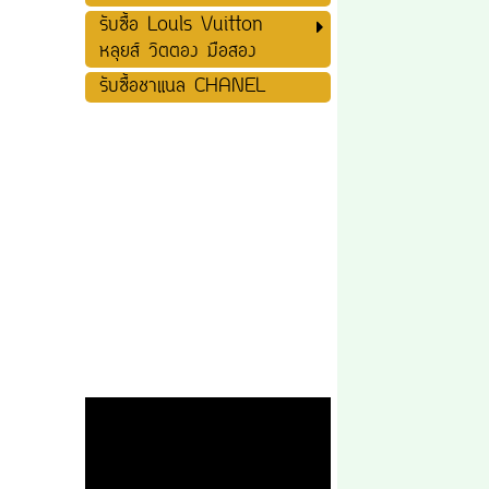
รับซื้อ Louls Vuitton
หลุยส์ วิตตอง มือสอง
รับซื้อชาแนล CHANEL