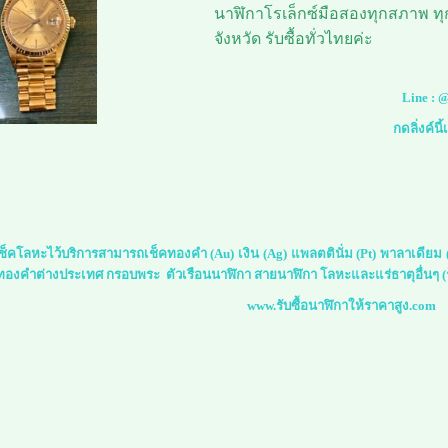
นาฬิกาโรเล็กซ์มือสองทุกสภาพ ทุกรุ
จังหวัด รับซื้อทั่วไทยค่ะ
Line :
@
กดลิ่งค์นี
์เช็คโลหะไว้บริการสามารถเช็คทองคำ (Au) เงิน (Ag) แพลตตินั่ม (Pt) พาลาเดีย
 ทองคำต่างประเทศ กรอบพระ ตัวเรือนนาฬิกา สายนาฬิกา โลหะและแร่ธาตุอื่นๆ (ร
www.รับซื้อนาฬิกาให้ราคาสูง.com