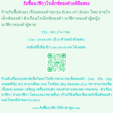
รับซื้อนาฬิกาโรเล็กซ์ทองคําแท้มือสอง
ร้านรับซื้อRolex เรือนทองคำทุกรุ่น Rolex เก่า Rolex ใหม่ สายโร
เล็กซ์ทองคำ ตัวเรือนโรเล็กซ์ทองคำ นาฬิกาทองคำผู้หญิง
นาฬิกาทองคำผู้ชาย
TEL :
081-274-7506
Line :
@rolex99
(มี @ ด้านหน้าด้วยค่ะ)
กดลิ่งค์นี้เพื่อเข้า Line @rolex99 ได้เลยค่ะ
ร้านมีเครื่องเอกซเรย์เช็คโลหะไว้บริการสามารถเช็คทองคำ (Au) เงิน (Ag)
แพลตตินั่ม (Pt) พาลาเดียม (Pd) โรเดียม (Rh) ทองแดง (Cu) ฯลฯ สามารถเช็ค
เนื้อพระ ผงทอง เหรียญ เครื่องประดับ ทองคำต่างประเทศ กรอบพระ ตัวเรือน
นาฬิกา สายนาฬิกา โลหะและแร่ธาตุอื่นๆ (ร้านใช้เครื่องเช็คเปอร์เซ็นต์ทองคำ
และโลหะมีค่าของ Fischer)
www.รับซื้อนาฬิกาให้ราคาสูง.com