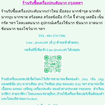
ร้านรับซื้อเครื่องประดับนาก กรุงเทพฯ
ร้านรับซื้อเครื่องประดับนากเก่าใหม่ มือสอง นากชำรุด นากหัก
นากบุบ นากขาด สร้อยคอ สร้อยข้อมือ กำไล จี้ ต่างหู เลสมือ เข็ม
กรัด ฯลฯ โลหะผสมนาก อุปกรณ์เครื่องใช้นาก ขันนาก ถาดนาก
ช้อนนาก ของโชว์นาก ฯลฯ
TEL :
081-274-7506
Line :
@rolex99
(มี @ ด้านหน้าด้วยค่ะ)
กดลิ่งค์นี้เพื่อเข้า Line @rolex99 ได้เลยค่ะ
ร้านมีเครื่องเอกซเรย์เช็คโลหะไว้บริการสามารถเช็คทองคำ (Au) เงิน (Ag)
แพลตตินั่ม (Pt) พาลาเดียม (Pd) โรเดียม (Rh) ทองแดง (Cu) ฯลฯ สามารถเช็ค
เนื้อพระ ผงทอง เหรียญ เครื่องประดับ ทองคำต่างประเทศ กรอบพระ ตัวเรือน
นาฬิกา สายนาฬิกา โลหะและแร่ธาตุอื่นๆ (ร้านใช้เครื่องเช็คเปอร์เซ็นต์ทองคำ
และโลหะมีค่าของ Fischer)