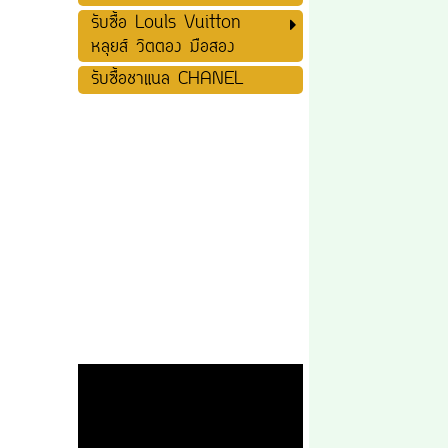
รับซื้อ Louls Vuitton
หลุยส์ วิตตอง มือสอง
รับซื้อชาแนล CHANEL