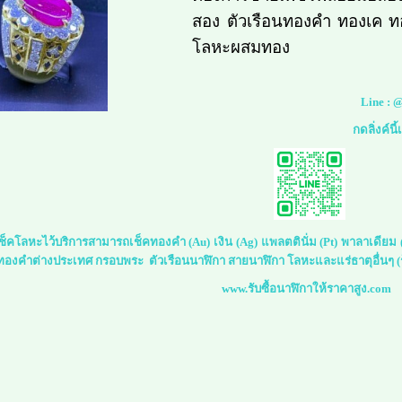
สอง ตัวเรือนทองคำ ทองเค ท
โลหะผสมทอง
Line :
@
กดลิ่งค์นี
์เช็คโลหะไว้บริการสามารถเช็คทองคำ (Au) เงิน (Ag) แพลตตินั่ม (Pt) พาลาเดีย
 ทองคำต่างประเทศ กรอบพระ ตัวเรือนนาฬิกา สายนาฬิกา โลหะและแร่ธาตุอื่นๆ (ร
www.รับซื้อนาฬิกาให้ราคาสูง.com