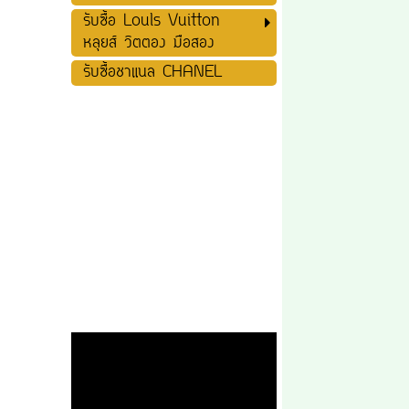
รับซื้อ Louls Vuitton
หลุยส์ วิตตอง มือสอง
รับซื้อชาแนล CHANEL