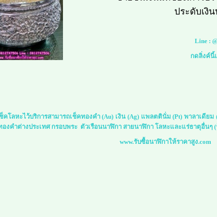
ประดับเงิน
Line :
@
กดลิ่งค์นี
์เช็คโลหะไว้บริการสามารถเช็คทองคำ (Au) เงิน (Ag) แพลตตินั่ม (Pt) พาลาเดีย
 ทองคำต่างประเทศ กรอบพระ ตัวเรือนนาฬิกา สายนาฬิกา โลหะและแร่ธาตุอื่นๆ (ร
www.รับซื้อนาฬิกาให้ราคาสูง.com