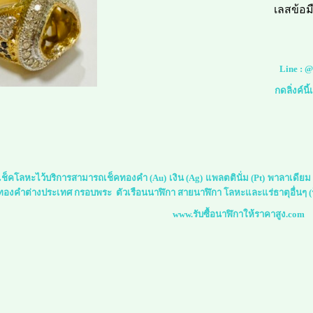
เลสข้อม
Line :
@
กดลิ่งค์นี
ย์เช็คโลหะไว้บริการสามารถเช็คทองคำ (Au) เงิน (Ag) แพลตตินั่ม (Pt) พาลาเดีย
 ทองคำต่างประเทศ กรอบพระ ตัวเรือนนาฬิกา สายนาฬิกา โลหะและแร่ธาตุอื่นๆ (ร
www.รับซื้อนาฬิกาให้ราคาสูง.com