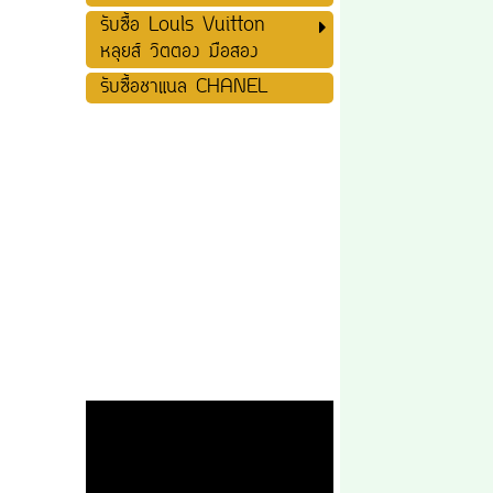
รับซื้อ Louls Vuitton
หลุยส์ วิตตอง มือสอง
รับซื้อชาแนล CHANEL