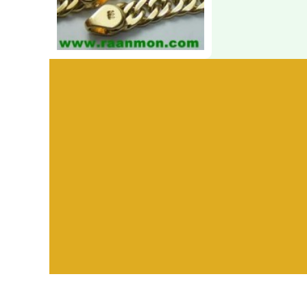
Visitors:
582,455