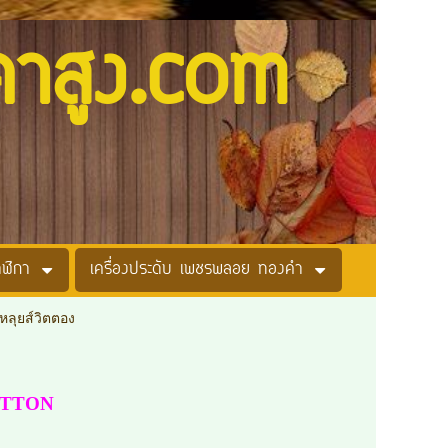
คาสูง.com
าฬิกา
เครื่องประดับ เพชรพลอย ทองคำ
หลุยส์วิตตอง
VUITTON