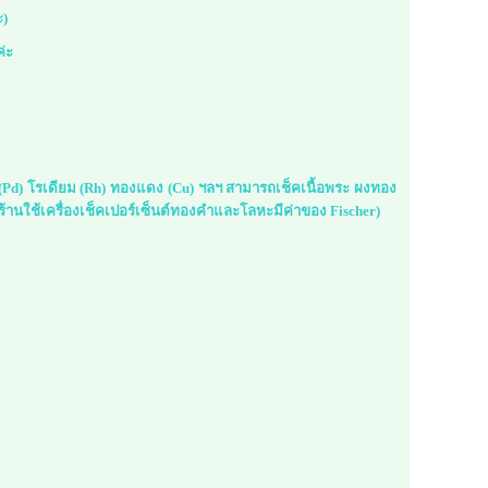
ะ)
ค่ะ
ม (Pd) โรเดียม (Rh) ทองแดง (Cu) ฯลฯ สามารถเช็คเนื้อพระ ผงทอง
้านใช้เครื่องเช็คเปอร์เซ็นต์ทองคำและโลหะมีค่าของ Fischer)