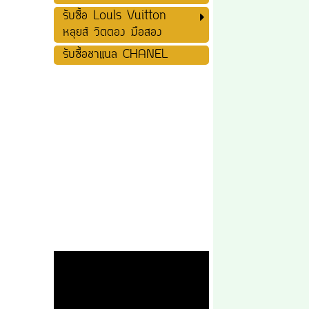
รับซื้อ Louls Vuitton
หลุยส์ วิตตอง มือสอง
รับซื้อชาแนล CHANEL