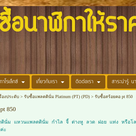
อนาฬิกาให้รา
กาโรเล็กซ์
เกี่ยวกับเรา
ติดต่อเรา
สาระน่ารู้ น
รื่องประดับ
>
รับซื้อแพลตตินั่ม Platinum (PT) (PD)
>
รับซื้อสร้อยคอ pt 850
 pt 850
นั่ม แหวนแพลตตินั่ม กำไล จี้ ต่างหู ลวด ฝอย แท่ง หรือโลหะ
ค่ะ