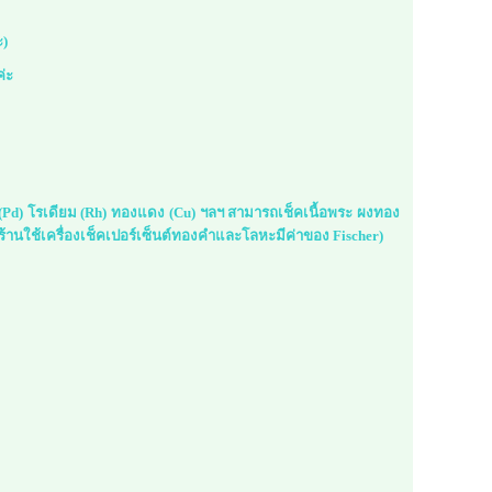
ะ)
ค่ะ
ม (Pd) โรเดียม (Rh) ทองแดง (Cu) ฯลฯ สามารถเช็คเนื้อพระ ผงทอง
้านใช้เครื่องเช็คเปอร์เซ็นต์ทองคำและโลหะมีค่าของ Fischer)