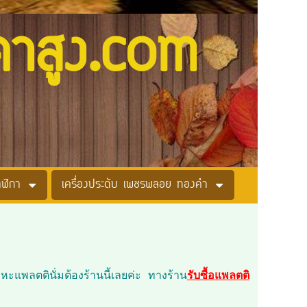
คาสูง.com
าฬิกา
เครื่องประดับ เพชรพลอย ทองคำ
แพลตตินั่มต้องร้านนี้เลยค่ะ ทางร้าน
รับซื้อแพลตติ