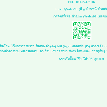
TEL :
081-274-7506
Line :
@rolex99
(มี @ ด้านหน้าด้วยค่
กดลิ่งค์นี้เพื่อเข้า Line @rolex99 ได้เลย
์เช็คโลหะไว้บริการสามารถเช็คทองคำ (Au) เงิน (Ag) แพลตตินั่ม (Pt) พาลาเดีย
 ทองคำต่างประเทศ กรอบพระ ตัวเรือนนาฬิกา สายนาฬิกา โลหะและแร่ธาตุอื่นๆ (ร
www.รับซื้อนาฬิกาให้ราคาสูง.com