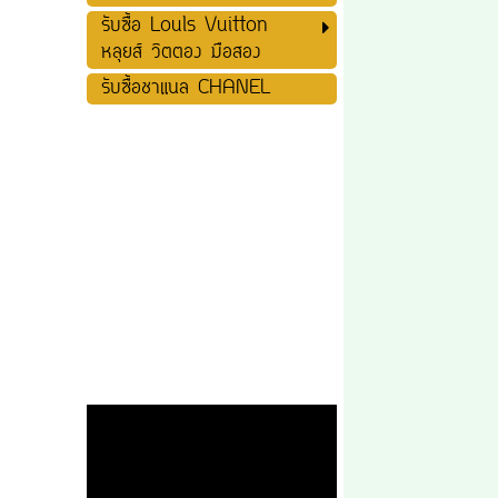
รับซื้อ Louls Vuitton
หลุยส์ วิตตอง มือสอง
รับซื้อชาแนล CHANEL