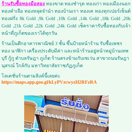
ร้านรับซื้อทองมือสอง
ทองขาด ทองชำรุด ทองเก่า ทองเมืองนอก
ทองคำเจือ ทองหลุดจำนำ ทองบ้านเรา ทองเค ทองทุกเปอร์เซ็นต์
ทองฝรั่ง 8k Gold ,9k Gold ,10k Gold ,14k Gold ,18k Gold ,20k
Gold ,21k Gold ,22k Gold ,24k Gold เช็คราคารับซื้อทองกับเจ้า
หน้าที่ภูเก็ตของเราได้ทุกวัน
ร้านเป็นตึกอาคารพาณิชย์ 3 ชั้น ขึ้นป้ายหน้าร้าน รับซื้อเพชร
ทอง นาฬิกา เครื่องประดับมีค่า และหน้าร้านอยู่หน้าหมู่บ้านเทพ
บุรี กู้กู ตำบลรัษฎา ภูเก็ต ร้านตรงข้ามกับเซเว่น สาขาถนนรัษฎา
นุสรณ์ ใกล้กับ มหาวิทยาลัยราชภัฏภูเก็ต
โลเคชั่นร้านตามลิงค์นี้เลยค่ะ
https://maps.app.goo.gl/kLyPVzcwyzH2RFzRA