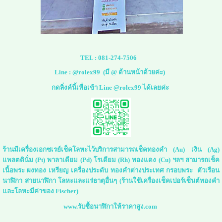
TEL :
081-274-7506
Line :
@rolex99
(มี @ ด้านหน้าด้วยค่ะ)
กดลิ่งค์นี้เพื่อเข้า Line @rolex99 ได้เลยค่ะ
ร้านมีเครื่องเอกซเรย์เช็คโลหะไว้บริการสามารถเช็คทองคำ (Au) เงิน (Ag)
แพลตตินั่ม (Pt) พาลาเดียม (Pd) โรเดียม (Rh) ทองแดง (Cu) ฯลฯ สามารถเช็ค
เนื้อพระ ผงทอง เหรียญ เครื่องประดับ ทองคำต่างประเทศ กรอบพระ ตัวเรือน
นาฬิกา สายนาฬิกา โลหะและแร่ธาตุอื่นๆ (ร้านใช้เครื่องเช็คเปอร์เซ็นต์ทองคำ
และโลหะมีค่าของ Fischer)
www.รับซื้อนาฬิกาให้ราคาสูง.com