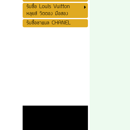
รับซื้อ Louls Vuitton
หลุยส์ วิตตอง มือสอง
รับซื้อชาแนล CHANEL