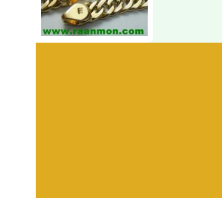
Visitors:
582,425