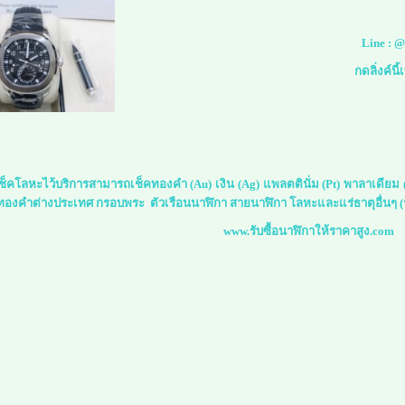
Line :
@
กดลิ่งค์นี
์เช็คโลหะไว้บริการสามารถเช็คทองคำ (Au) เงิน (Ag) แพลตตินั่ม (Pt) พาลาเดีย
 ทองคำต่างประเทศ กรอบพระ ตัวเรือนนาฬิกา สายนาฬิกา โลหะและแร่ธาตุอื่นๆ (ร
www.รับซื้อนาฬิกาให้ราคาสูง.com