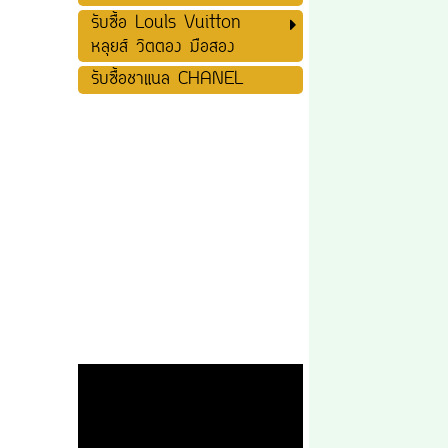
รับซื้อ Louls Vuitton
หลุยส์ วิตตอง มือสอง
รับซื้อชาแนล CHANEL