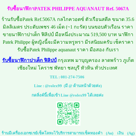
รับซื้อนาฬิกาPATEK PHILIPPE AQUANAUT Ref. 5067A
ร้านรับซื้อPatek Ref.5067A กลไกควอตซ์ ตัวเรือนสตีล ขนาด 35.6
มิลลิเมตร ประดับเพชร 46 เม็ด (~1 กะรัต) บนขอบตัวเรือน ราคา
ขายนาฬิกาปาเต็
ก ฟิลิปป์ มือหนึ่งประมาณ 519,500 บาท นาฬิกา
Patek Philippe ผู้หญิงนี้จะมีความหรูหรา มีรสนิยมครับ เช็คราคา
รับซื้อPatek Philippe aquanaut ราคา มือสอง กับเรา
รับซื้อนาฬิกาปาเต็ก ฟิลิปป์
กรุงเทพ มาบุญครอง ลาดพร้าว ภูเก็ต
เชียงใหม่ โคราช พัทยา ชลบุรี หัวหิน ทั่วประเท
ศ
TEL :
081-274-7506
Line :
@rolex99
(มี @ ด้านหน้าด้วยค่ะ)
กดลิ่งค์นี้เพื่อเข้า Line @rolex99 ได้เลยค่ะ
ร้านมีเครื่องเอกซเรย์เช็คโลหะไว้บริการสามารถเช็คทองคำ (Au) เงิน (Ag)