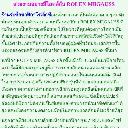
สวยงามอย่างมีไสตล์กับ ROLEX MIlGAUSS
ร้านรับซื้อนาฬิกาโรเล็กซ์
เล่งเห็นว่าเวลาเป็นสิ่งมีค่ามากๆค่ะ ดัง
นั้นจงเห็นคุณค่าของเวลาเหมือนนาฬิกา ROLEX MIlGAUSS ที่
รอให้คุณเป็นเจ้าของเพื่อสวมใส่ในช่วงที่คุณต้องการได้ทุกเมื่อ
ด้วยส่วนประกอบที่ถูกคัดเลือกด้วยความพิถีพิถันจึงทำให้ได้วัสดุ
ชั้นเลิศ ประกอบกับความตั้งใจของผู้ผลิตที่พร้อมจะเสกสรรปั้น
แต่งตลอดจนสร้างสรรค์นาฬิกา
ROLEX MIlGAUSS
ขึ้นมา
นาฬิกา ROLEX MIlGAUSS ผลิตขึ้นเมื่อปี 1956 เป็นนาฬิกาเรือน
แรกซึ่งมีลักษณะเด่นอยู่ที่การกระทบกับสนามแม่เหล็กของนัก
วิทยาศาสตร์ระหว่างการปฏิบัติงาน และใช้สแตนเลสสตีล 904L
ในการประกอบตัวเรือนของนาฬิการุ่นที่ทำจากสแตนเลสสตีล
เนื่องจากความทนทานต่อการสึกกร่อนสูงสุดถือเป็นคุณสมบัติที่
สำคัญของวัสดุประเภทนี้ สแตนเลสสตีล 904L ซึ่งเป็นซุปเปอร์
อัลลอยด์มีความคงทนเป็นพิเศษและสามารถนำมาขัดขึ้นเงาได้
สูง และยังคงความงดงามแม้อยู่ในสภาพแวดล้อมที่เลวร้ายที่สุด
นอกจากนี้ยังประกอบด้วยหน้าปัดนาฬิกา รุ่น Z-BLUEแซฟไฟร์
คริสตัลสีเขียวเผยโฉมครั้งแรกในอุตสาหกรรมผลิตนาฬิการุ่น