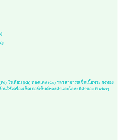
ะ)
ค่ะ
ม (Pd) โรเดียม (Rh) ทองแดง (Cu) ฯลฯ สามารถเช็คเนื้อพระ ผงทอง
้านใช้เครื่องเช็คเปอร์เซ็นต์ทองคำและโลหะมีค่าของ Fischer)