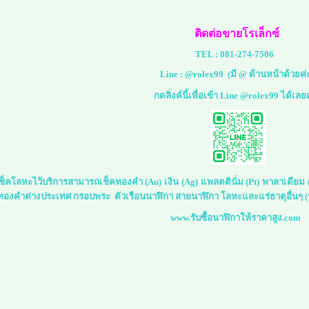
ติดต่อขายโรเล็กซ์
TEL :
081-274-7506
Line :
@rolex99
(มี @ ด้านหน้าด้วยค่
กดลิ่งค์นี้เพื่อเข้า Line @rolex99 ได้เลย
์เช็คโลหะไว้บริการสามารถเช็คทองคำ (Au) เงิน (Ag) แพลตตินั่ม (Pt) พาลาเดีย
 ทองคำต่างประเทศ กรอบพระ ตัวเรือนนาฬิกา สายนาฬิกา โลหะและแร่ธาตุอื่นๆ (ร
www.รับซื้อนาฬิกาให้ราคาสูง.com