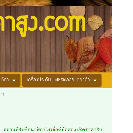
คาสูง.com
าฬิกา
เครื่องประดับ เพชรพลอย ทองคำ
541
ields. สถานที่รับซื้อนาฬิกาโรเล็กซ์มือสอง เช็คราคารับ