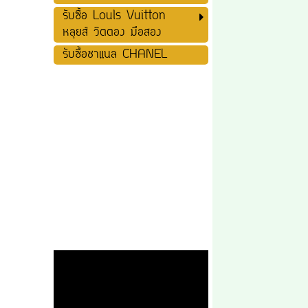
รับซื้อ Louls Vuitton
หลุยส์ วิตตอง มือสอง
รับซื้อชาแนล CHANEL