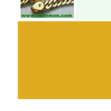
Visitors:
582,377