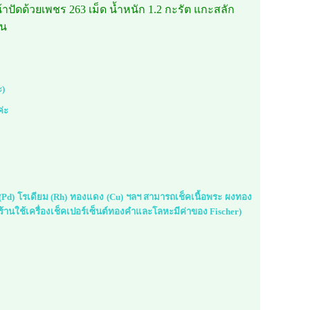
หน้าปัดด้วยเพชร 263 เม็ด น้ำหนัก 1.2 กะรัต แกะสลัก
อน
ะ)
ค่ะ
ม (Pd) โรเดียม (Rh) ทองแดง (Cu) ฯลฯ สามารถเช็คเนื้อพระ ผงทอง
้านใช้เครื่องเช็คเปอร์เซ็นต์ทองคำและโลหะมีค่าของ Fischer)