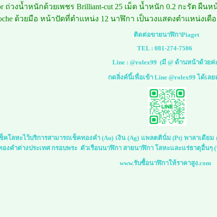
r ถ่วงน้ำหนักด้วยเพชร Brilliant-cut 25 เม็ด น้ำหนัก 0.2 กะรัต ผืน
oche ด้วยมือ หน้าปัดที่ตำแหน่ง 12 นาฬิกา เป็นวงแสดงตำแหน่งเดื
ติดต่อขายนาฬิกาPiaget
TEL :
081-274-7506
Line :
@rolex99
(มี @ ด้านหน้าด้วยค่
กดลิ่งค์นี้เพื่อเข้า Line @rolex99 ได้เลย
์เช็คโลหะไว้บริการสามารถเช็คทองคำ (Au) เงิน (Ag) แพลตตินั่ม (Pt) พาลาเดีย
 ทองคำต่างประเทศ กรอบพระ ตัวเรือนนาฬิกา สายนาฬิกา โลหะและแร่ธาตุอื่นๆ (ร
www.รับซื้อนาฬิกาให้ราคาสูง.com