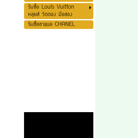
รับซื้อ Louls Vuitton
หลุยส์ วิตตอง มือสอง
รับซื้อชาแนล CHANEL