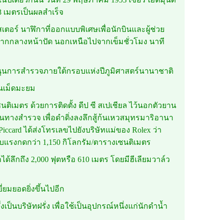
8 เมตรเป็นผลสำเร็จ
เตอร์ นาฬิกาที่ออกแบบพิเศษเพื่อนักบินและผู้ช่วย
ากกลางหน้าปัด นอกเหนือไปจากเข็มชั่วโมง นาที
ับสนุนการสำรวจภายใต้กรอบแห่งปีภูมิศาสตร์นานาชาติ
กันเม็ดมะยม
นติเมตร ด้วยการติดตั้ง ดีป ซี สเปเชียล ไว้นอกตัวยาน
ินทางสำรวจ เพื่อดำดิ่งลงลึกสู้ก้นเหวสมุทรมาริอานา
 Piccard ได้ส่งโทรเลขไปยังบริษัทแม่ของ Rolex ว่า
ับแรงกดกว่า 1,150 กิโลกรัม/ตารางเซนติเมตร
ได้ลึกถึง 2,000 ฟุตหรือ 610 เมตร โดยมีฮีเลียมวาล์ว
่ยมยอดยิ่งขึ้นไปอีก
ป็นบริษัทฝรั่ง เพื่อใช้เป็นอุปกรณ์หนึ่งแก่นักดำน้ำ