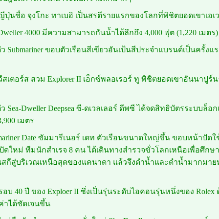
ญีปุ่นชื่อ จุงโกะ ทาเบอิ เป็นสรตีรายแรกของโลกที่พิชิตยอดเขาเอเ
Dweller 4000 มีความสามารถกันน้ำได้ลึกถึง 4,000 ฟุต (1,220 เมตร) ตั
ดตัว Submariner ขอบตัวเรือนสีเขียวอันเป้นสีประจำแบรนด์เป็นครั้งแ
ด วีสเตอร์ส สวม Explorer II เอ็กซ์พลอเรอร์ ทู พิชิตยอดเขาอันนาป
ดตัว Sea-Dweller Deepsea ซี-ดเวลเลอร์ ดีพซี ได้จดสิทธิบัตรระบบล
3,900 เมตร
mariner Date ซัมมารีเนอร์ เดท ตัวเรือนขนาดใหญ่ขึ้น ขอบหน้าปัด
ดใหม่ ทีมนักสำเรจ 8 คน ได้เดินทางสำรวจขั่วโลกเหนือเพื่อศึกษาส
วนสกีสู่บริเวณเหนือสุดของแคนาดา แล้วจึงดำน้ำและดำน้ำมากมายห
อบ 40 ปี ของ Exploer II ซึ่งเป็นรุ่นระดับไอคอนรุ่นหนึ่งของ Rolex ด้
ค่าได้ชัดเจนขึ้น