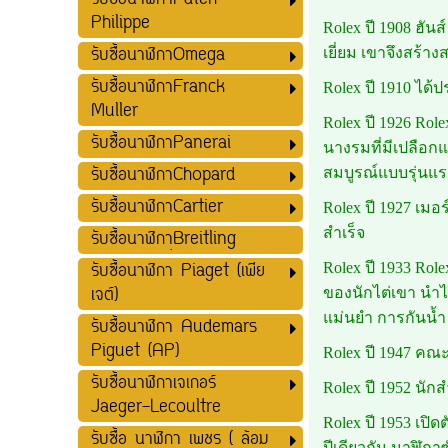
รับซื้อนาฬิกาPatek
Philippe
Rolex ปี 1908 ฮัน
รับซื้อนาฬิกาOmega
เยี่ยม เขาจึงสร้าง
รับซื้อนาฬิกาFranck
Rolex ปี 1910 ได้
Muller
Rolex ปี 1926 Rol
รับซื้อนาฬิกาPanerai
นางรมที่มีเปลือกแ
รับซื้อนาฬิกาChopard
สมบูรณ์แบบรุ่นแ
รับซื้อนาฬิกาCartier
Rolex ปี 1927 เม
สำเร็จ
รับซื้อนาฬิกาฺฺBreitling
รับซื้อนาฬิกา Piaget (เพีย
Rolex ปี 1933 Ro
เจต์)
ของนักไต่เขา นำไ
แม่นยำ การกันน้ำ
รับซื้อนาฬิกา Audemars
Piguet (AP)
Rolex ปี 1947 คณ
รับซื้อนาฬิกาเจเกอร์
Rolex ปี 1952 นัก
Jaeger-Lecoultre
Rolex ปี 1953 เปิ
รับซื้อ นาฬิกา เพชร ( ล้อม
ปีเดียวกัน นาฬิกา