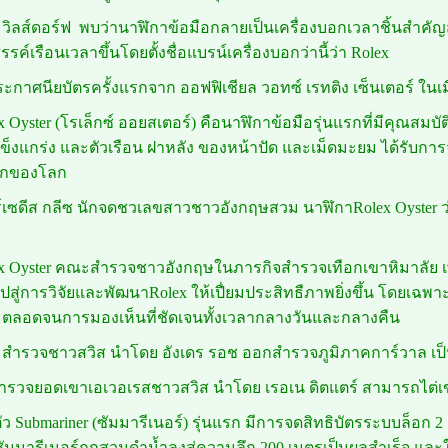
ส์ วิลส์ดอร์ฟ พบว่านาฬิกาข้อมือกลายเป็นเครื่องบอกเวลาชิ้นสำคัญ
สรรค์เรือนเวลาขึ้นโดยตั้งชื่อแบรน์เครื่องบอกว่านี้ว่า Rolex
ประกาศนียบัตรครั้งแรกจาก ออฟฟิเชียล วอทซ์ เรทติง เซ็นเตอร์ ในเม
ex Oyster (โรเล็กซ์ ออยสเตอร์) คือนาฬิกาข้อมือรุ่นแรกที่มีคุณสมบ
ข็งแกร่ง และตัวเรือน ฝาหลัง ของหน้าปัด และเม็ดมะยม ได้รับการจ
รกของโลก
อร์เซดีส กลีซ นักจดชวเลขสาวชาวอังกฤษสวม นาฬิกาRolex Oyster 
lex Oyster คณะสำรวจชาวอังกฤษในภารกิจสำรวจเทือกเขาหิมาลัย เพ
ปสู่การวิจัยและพัฒนาRolex ให้เปื่ยมประสิทธืภาพยิ่งขึ้น โดย
 ตลอดจนการมองเห็นที่ชัดเจนทั้งเวลากลางวันและกลางคืน
ะสำรวจชาวสวิส นำโดย อังเดร รอช ออกสำรวจภูมิภาคการ์วาล เป็
สำรวจยอดเขาเอเวอเรสชาวสวิส นำโดย เรอเน ดิตแตร์ สามารถไต่เขาข
ดตัว Submariner (ซัมมารีเนอร์) รุ่นแรก มีการจดสิทธิบัตรระบบล็อก 
ซัมมารีเนอร์ถูกสวมดำน้ำลงสู่ความลึก 200 เมตรเป็นผลสำเร็จ และในป