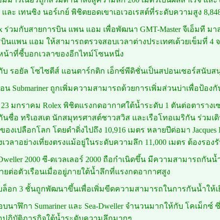
ี และ เทนซิง นอร์เกย์ พิชิตยอดเขาเอเวอเรสต์ที่ระดับความสูง 8,84
ex ร่วมกับสายการบิน แพน แอม เพื่อพัฒนา GMT-Master จีเอ็มที มาส
บินแพน แอม ให้สามารถตรวจสอบเวลาต่างประเทศเด้วยเข็มที่ 4 จ
น้าที่ชี้บอกเวลาของอีกไทม์โซนหนึ่ง
มกับ รอยัล โซไซตีส์ แอนตาร์กติก เอ็กซ์พีดิชั่นเป็นสปอนเซอร์สน
เรือน Submariner ถูกเพิ่มความสามารถด้วยการเพิ่มส่วนบ่าเพื่อป้อง
ที่ 23 มกราคม Rolex พิชิตแรงกดอากาศใต้น้ำระดับ 1 ตันต่อตารางเซ
ันชื่อ ทริเอสเต นักสมุทรศาสต์ชาวสวิส และเรือโทอเมริกัน ร่วมเด
ี่สุดของเปลือกโลก โดยดำดิ่งไปถึง 10,916 เมตร หลายปีต่อมา Jacques
เวลาอย่างเที่ยงตรงแม้อยู่ในระดับความลึก 11,000 เมตร ต้องรองร
-Dweller 2000 ซี-ดเวลเลอร์ 2000 ถือกำเนิดขึ้น มีความสามารถกันน้ำ
ต่อตัวเรือนเมื่ออยู่ภายใต้น้ำลึกที่แรงกดอากาศสูง
บล็อก 3 ชั้นถูกพัฒนาขึ้นเพื่อเพิ่มขีดความสามารถในการกันน้ำให้เยี
อบนาฬิกา Sumariner และ Sea-Dweller จำนวนมากให้กับ โคเม็กซ์ ซึ่งเ
่อปฎิบัติภารกิจใต้น้ำระดับความลึกมากๆ