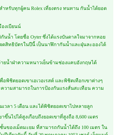
สำหรับทุกผู้คน Rolex เที่ยงตรง ทนทาน กันน้ำได้ยอด
ืองเบียนน์
ัติกันน้ำ โดยชื่อ Oyter ซึ่งได้แรงบันดาลใจมาจากหอย
ดสิทธิบัตรในปีนี้ เป็นนาฬิกากันน้ำและฝุ่นละอองได้
ว่ายน้ำฝ่าความหนาวเย็นข้ามช่องแคบอังกฤษได้
ื่อพิชิตยอดเขาเอเวอเรสต์ และพิชิตเทือกเขาต่างๆ
เฉพาะความสามารถในการป้องกันแรงสั่นสะเทือน ความ
นเวลา 5 เดือน และได้พิชิตยอดเขาไปหลายลูก
ึ้นไปได้สูงเกือบถึงยอดเขาที่สูงถือ 8,600 เมตร
2 ชั้นของเม็ดมะยม ที่สามารถกันน้ำได้ถึง 100 เมตร ใน
ีเดียวกันนี้ วันที่ 29 พฤษภาคม 1953 เซอร์ เอ็ดมุนด์