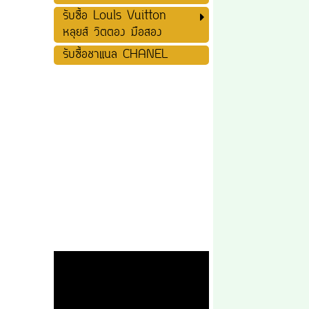
รับซื้อ Louls Vuitton
หลุยส์ วิตตอง มือสอง
รับซื้อชาแนล CHANEL