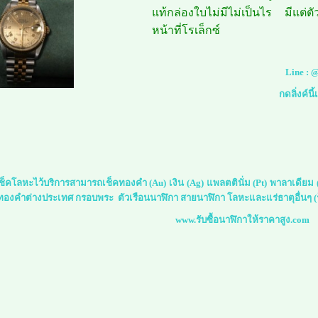
แท้กล่องใบไม่มีไม่เป็นไร มีแต่ตั
หน้าที่โรเล็กซ์
Line :
@
กดลิ่งค์นี
์เช็คโลหะไว้บริการสามารถเช็คทองคำ (Au) เงิน (Ag) แพลตตินั่ม (Pt) พาลาเดีย
 ทองคำต่างประเทศ กรอบพระ ตัวเรือนนาฬิกา สายนาฬิกา โลหะและแร่ธาตุอื่นๆ (ร
www.รับซื้อนาฬิกาให้ราคาสูง.com