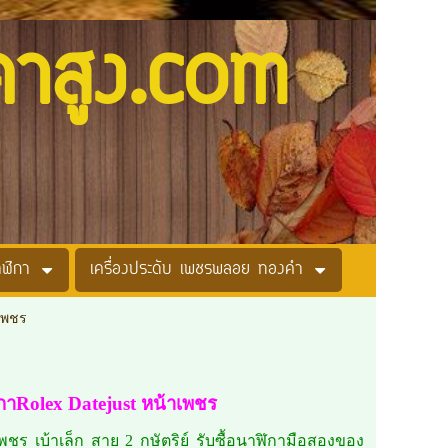
คาสูง.com
าฬิกา
เครื่องประดับ เพชรพลอย ทองคำ
าเพชร
ิกาRolex Datejust หน้าเพชร
พชร เบ้าเล็ก สาย 2 กษัตริย์ รับซื้อนาฬิกามือสองของ