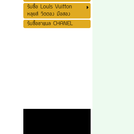
รับซื้อ Louls Vuitton
หลุยส์ วิตตอง มือสอง
รับซื้อชาแนล CHANEL