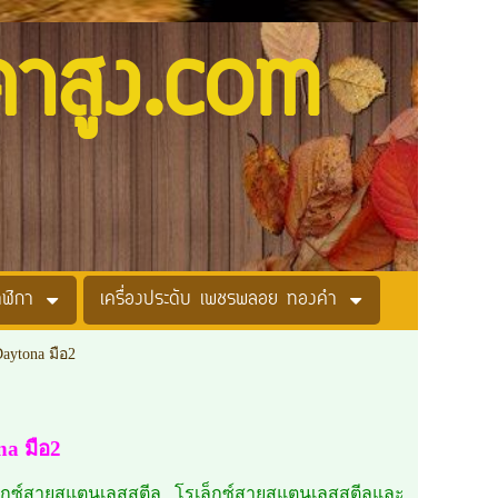
คาสูง.com
าฬิกา
เครื่องประดับ เพชรพลอย ทองคำ
Daytona มือ2
na มือ2
ล็กซ์สายสแตนเลสสตีล โรเล็กซ์สายสแตนเลสสตีลและ