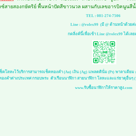
์สายสองกษัตริย์ พื้นหน้าปัดสีขาวนวล ผสานกับเลขอารบิคนูนสีน้
TEL :
081-274-7506
Line :
@rolex99
(มี @ ด้านหน้าด้วยค่
กดลิ่งค์นี้เพื่อเข้า Line @rolex99 ได้เลย
์เช็คโลหะไว้บริการสามารถเช็คทองคำ (Au) เงิน (Ag) แพลตตินั่ม (Pt) พาลาเดีย
 ทองคำต่างประเทศ กรอบพระ ตัวเรือนนาฬิกา สายนาฬิกา โลหะและแร่ธาตุอื่นๆ (ร
www.รับซื้อนาฬิกาให้ราคาสูง.com