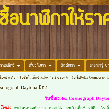
อนาฬิกาให้รา
กาโรเล็กซ์
เกี่ยวกับเรา
ติดต่อเรา
สาระน่ารู้ น
รื่องประดับ
>
รับซื้อโรเล็กซ์ Rolex มือ 2 ของแท้
>
รับซื้อRolex Cosmograph 
osmograph Daytona มือ2
รับซื้อRolex Cosmograph Dayto
ดโทน่า
ตัวเริอนทองคำขาว ทอง18K สายโรเล็กซ์ จูบิลี่ โรเ