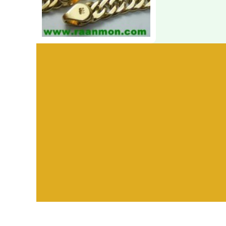
Visitors:
582,390