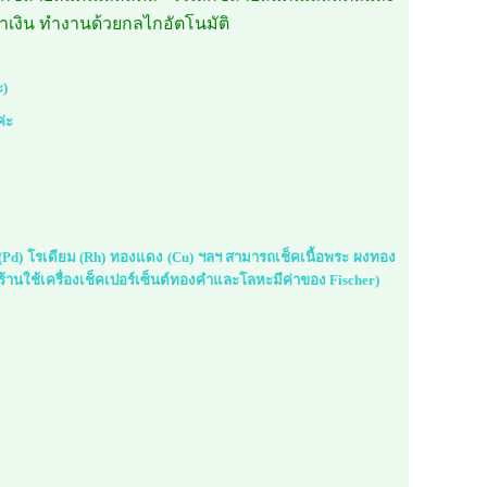
ำเงิน ทำงานด้วยกลไกอัตโนมัติ
ะ)
ค่ะ
ม (Pd) โรเดียม (Rh) ทองแดง (Cu) ฯลฯ สามารถเช็คเนื้อพระ ผงทอง
้านใช้เครื่องเช็คเปอร์เซ็นต์ทองคำและโลหะมีค่าของ Fischer)