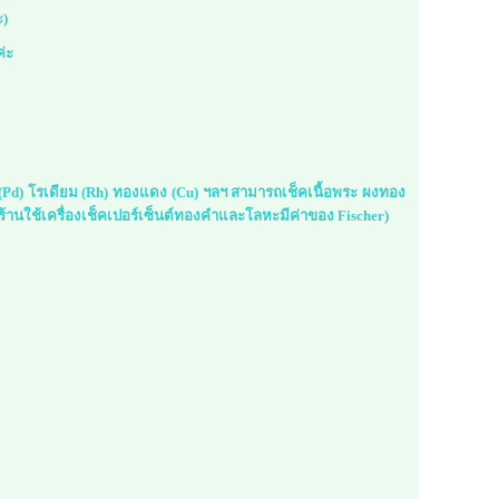
ะ)
ค่ะ
ม (Pd) โรเดียม (Rh) ทองแดง (Cu) ฯลฯ สามารถเช็คเนื้อพระ ผงทอง
้านใช้เครื่องเช็คเปอร์เซ็นต์ทองคำและโลหะมีค่าของ Fischer)