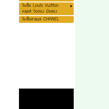
รับซื้อ Louls Vuitton
หลุยส์ วิตตอง มือสอง
รับซื้อชาแนล CHANEL