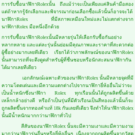
การรับซื้อนาฬิกาRolexนั้น ถึงแม้ว่าจะเป็นเพียงแค่สินค้ามือสอง
แต่ถ้าหากรู้จักเลือกและพิจารณาก่อนเลือกซื้อแล้วนั้นก็อาจจะได้
นาฬิกาRolex ที่มีสภาพเหมือนใหม่และไม่แตกต่างจาก
นาฬิกาRolex มือหนึ่งอีกด้วย
การรับซื้อนาฬิกาRolexนั้นมีหลายรุ่นให้เลือกรับซื้อกันอย่าง
หลากหลาย และแต่ละรุ่นนั้นย่อมมีคุณภาพและราคาที่สะดวกต่อ
ผู้ซื้อย่างมากเลยทีเดียว เรียกได้ว่าภาพลักษณ์ของนาฬิกาRolex
นั้นสามารถที่จะดึงดูดสำหรับผู้ที่ชื่นชอบหรือนักสะสมนาฬิกากัน
ได้มากเลยทีเดียว
เอกลักษณ์เฉพาะตัวของนาฬิกาRolex นั้นมีหลายจุดที่มี
ความโดดเด่นและมีความแตกต่างไปจากนาฬิกายี่ห้ออื่นไม่ว่าจะ
เป็นน้ำหนักซึ่งนาฬิกา Rolex ทุกเรือนนั้นได้ถูกผลิตขึ้นด้วย
เหล็กกล้าอย่างดี หรือถ้าเป็นรุ่นที่มีตัวเรือนเป็นสีทองแล้วนั้นก็จะ
ถูกผลิตขึ้นจากทองคำแท้ 18k กันเลยทีเดียว จึงทำให้นาฬิกาRolex
นั้นมีน้ำหนักมากกว่านาฬิกาทั่วไป
สีสันของนาฬิกาRolex นั้นจะมีความเงาและมีความงาม
มากว่านาฬิการุ่นอื่นๆหรือยี่ห้ออื่นๆ เนื่องจากถูกผลิตขึ้นจากวัสดุ