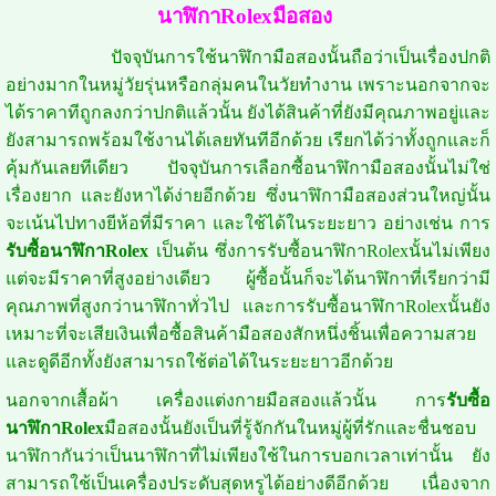
นาฬิกาRolexมือสอง
ปัจจุบันการใช้นาฬิกามือสองนั้นถือว่าเป็นเรื่องปกติ
อย่างมากในหมู่วัยรุ่นหรือกลุ่มคนในวัยทำงาน เพราะนอกจากจะ
ได้ราคาทีถูกลงกว่าปกติแล้วนั้น ยังได้สินค้าที่ยังมีคุณภาพอยู่และ
ยังสามารถพร้อมใช้งานได้เลยทันทีอีกด้วย เรียกได้ว่าทั้งถูกและก็
คุ้มกันเลยทีเดียว ปัจจุบันการเลือกซื้อนาฬิกามือสองนั้นไม่ใช่
เรื่องยาก และยังหาได้ง่ายอีกด้วย ซึ่งนาฬิกามือสองส่วนใหญ่นั้น
จะเน้นไปทางยีห้อที่มีราคา และใช้ได้ในระยะยาว อย่างเช่น การ
รับซื้อนาฬิกาRolex
เป็นต้น ซึ่งการรับซื้อนาฬิกาRolexนั้นไม่เพียง
แต่จะมีราคาที่สูงอย่างเดียว ผู้ซื้อนั้นก็จะได้นาฬิกาที่เรียกว่ามี
คุณภาพที่สูงกว่านาฬิกาทั่วไป และการรับซื้อนาฬิกาRolexนั้นยัง
เหมาะที่จะเสียเงินเพื่อซื้อสินค้ามือสองสักหนึ่งชิ้นเพื่อความสวย
และดูดีอีกทั้งยังสามารถใช้ต่อได้ในระยะยาวอีกด้วย
นอกจากเสื้อผ้า เครื่องแต่งกายมือสองแล้วนั้น การ
รับซื้อ
นาฬิกาRolex
มือสองนั้นยังเป็นที่รู้จักกันในหมู่ผู้ที่รักและชื่นชอบ
นาฬิกากันว่าเป็นนาฬิกาที่ไม่เพียงใช้ในการบอกเวลาเท่านั้น ยัง
สามารถใช้เป็นเครื่องประดับสุดหรูได้อย่างดีอีกด้วย เนื่องจาก