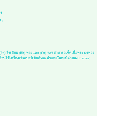
ะ)
ค่ะ
ม (Pd) โรเดียม (Rh) ทองแดง (Cu) ฯลฯ สามารถเช็คเนื้อพระ ผงทอง
้านใช้เครื่องเช็คเปอร์เซ็นต์ทองคำและโลหะมีค่าของ Fischer)