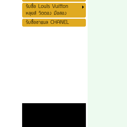
รับซื้อ Louls Vuitton
หลุยส์ วิตตอง มือสอง
รับซื้อชาแนล CHANEL