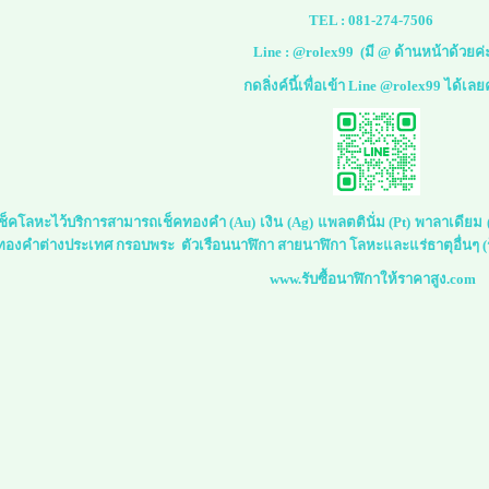
TEL :
081-274-7506
Line :
@rolex99
(มี @ ด้านหน้าด้วยค่
กดลิ่งค์นี้เพื่อเข้า Line @rolex99 ได้เลย
์เช็คโลหะไว้บริการสามารถเช็คทองคำ (Au) เงิน (Ag) แพลตตินั่ม (Pt) พาลาเดีย
 ทองคำต่างประเทศ กรอบพระ ตัวเรือนนาฬิกา สายนาฬิกา โลหะและแร่ธาตุอื่นๆ (ร
www.รับซื้อนาฬิกาให้ราคาสูง.com