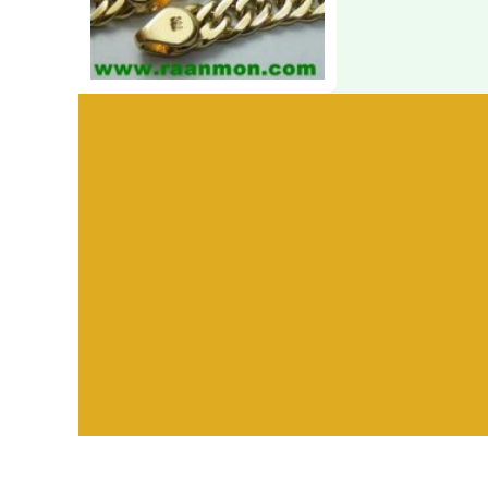
Visitors:
582,389