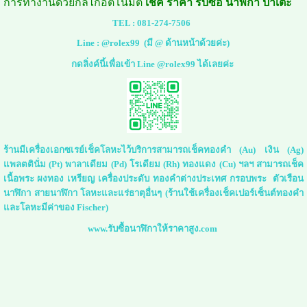
การทำงานด้วยกลไกอัตโนมัติ
เช็ค ราคา รับซื้อ นาฬิกา ปาเต๊ะ
TEL :
081-274-7506
Line :
@rolex99
(มี @ ด้านหน้าด้วยค่ะ)
กดลิ่งค์นี้เพื่อเข้า Line @rolex99 ได้เลยค่ะ
ร้านมีเครื่องเอกซเรย์เช็คโลหะไว้บริการสามารถเช็คทองคำ (Au) เงิน (Ag)
แพลตตินั่ม (Pt) พาลาเดียม (Pd) โรเดียม (Rh) ทองแดง (Cu) ฯลฯ สามารถเช็ค
เนื้อพระ ผงทอง เหรียญ เครื่องประดับ ทองคำต่างประเทศ กรอบพระ ตัวเรือน
นาฬิกา สายนาฬิกา โลหะและแร่ธาตุอื่นๆ (ร้านใช้เครื่องเช็คเปอร์เซ็นต์ทองคำ
และโลหะมีค่าของ Fischer)
www.รับซื้อนาฬิกาให้ราคาสูง.com