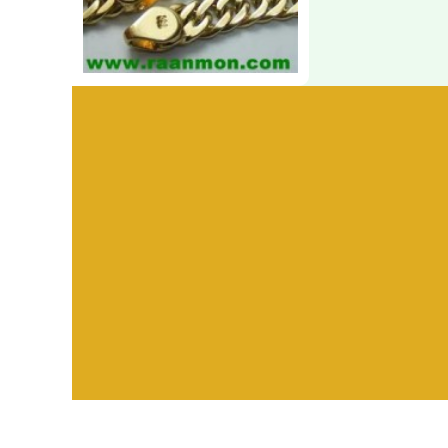
Visitors:
582,356