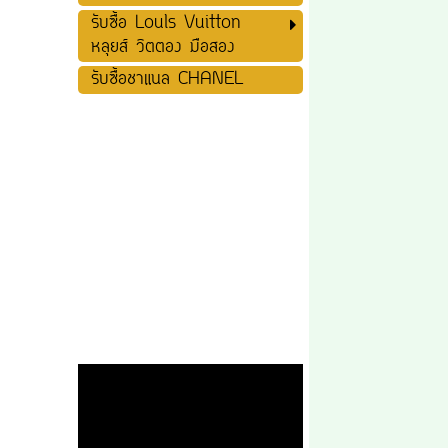
รับซื้อ Louls Vuitton
หลุยส์ วิตตอง มือสอง
รับซื้อชาแนล CHANEL