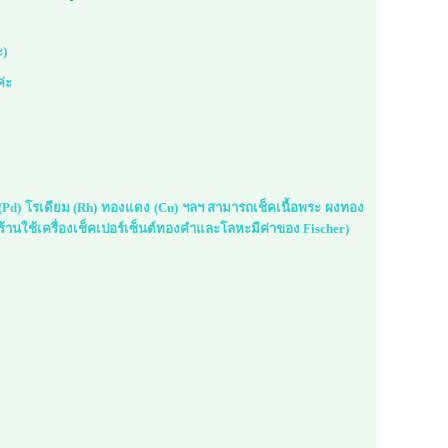
ะ)
ค่ะ
ม (Pd) โรเดียม (Rh) ทองแดง (Cu) ฯลฯ สามารถเช็คเนื้อพระ ผงทอง
้านใช้เครื่องเช็คเปอร์เซ็นต์ทองคำและโลหะมีค่าของ Fischer)