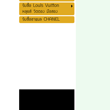
รับซื้อ Louls Vuitton
หลุยส์ วิตตอง มือสอง
รับซื้อชาแนล CHANEL