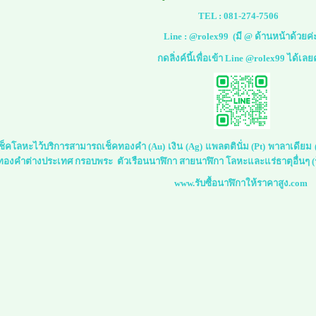
TEL :
081-274-7506
Line :
@rolex99
(มี @ ด้านหน้าด้วยค่
กดลิ่งค์นี้เพื่อเข้า Line @rolex99 ได้เลย
์เช็คโลหะไว้บริการสามารถเช็คทองคำ (Au) เงิน (Ag) แพลตตินั่ม (Pt) พาลาเดีย
 ทองคำต่างประเทศ กรอบพระ ตัวเรือนนาฬิกา สายนาฬิกา โลหะและแร่ธาตุอื่นๆ (ร
www.รับซื้อนาฬิกาให้ราคาสูง.com