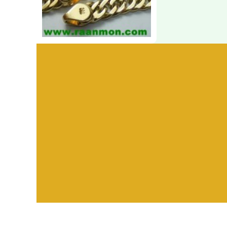
Visitors:
582,318