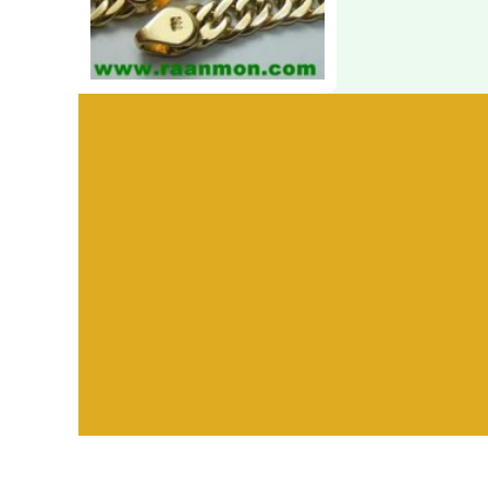
Visitors:
582,404