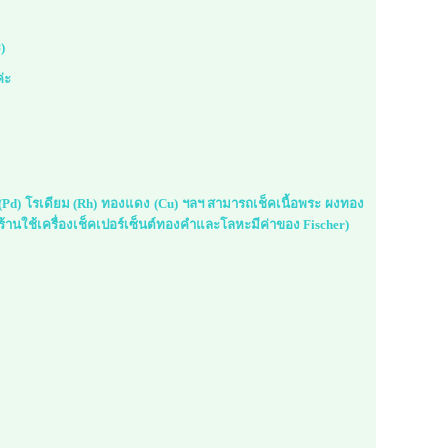
)
ค่ะ
ม (Pd) โรเดียม (Rh) ทองแดง (Cu) ฯลฯ สามารถเช็คเนื้อพระ ผงทอง
้านใช้เครื่องเช็คเปอร์เซ็นต์ทองคำและโลหะมีค่าของ Fischer)