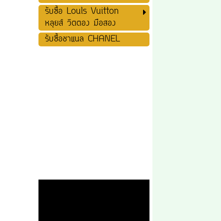
รับซื้อ Louls Vuitton
หลุยส์ วิตตอง มือสอง
รับซื้อชาแนล CHANEL