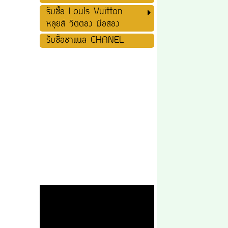
รับซื้อ Louls Vuitton
หลุยส์ วิตตอง มือสอง
รับซื้อชาแนล CHANEL