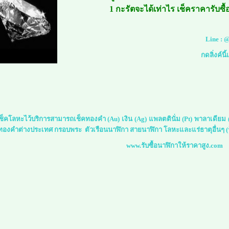
1 กะรัตจะได้เท่าไร เช็คราคารับซื
Line :
@
กดลิ่งค์นี
์เช็คโลหะไว้บริการสามารถเช็คทองคำ (Au) เงิน (Ag) แพลตตินั่ม (Pt) พาลาเดีย
 ทองคำต่างประเทศ กรอบพระ ตัวเรือนนาฬิกา สายนาฬิกา โลหะและแร่ธาตุอื่นๆ (ร
www.รับซื้อนาฬิกาให้ราคาสูง.com