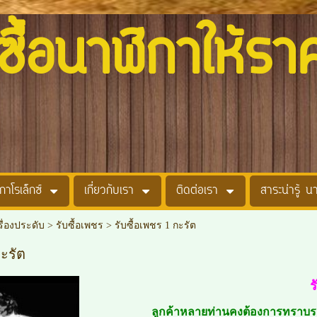
อนาฬิกาให้รา
กาโรเล็กซ์
เกี่ยวกับเรา
ติดต่อเรา
สาระน่ารู้ น
รื่องประดับ
>
รับซื้อเพชร
>
รับซื้อเพชร 1 กะรัต
กะรัต
ร
ลูกค้าหลายท่านคงต้องการทราบรา