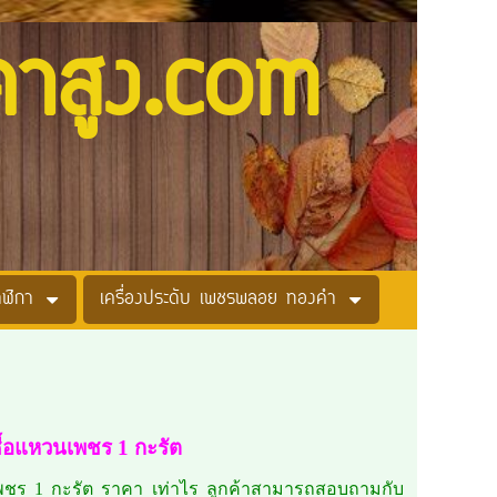
คาสูง.com
าฬิกา
เครื่องประดับ เพชรพลอย ทองคำ
ซื้อแหวนเพชร 1 กะรัต
พชร 1 กะรัต ราคา เท่าไร ลูกค้าสามารถสอบถามกับ