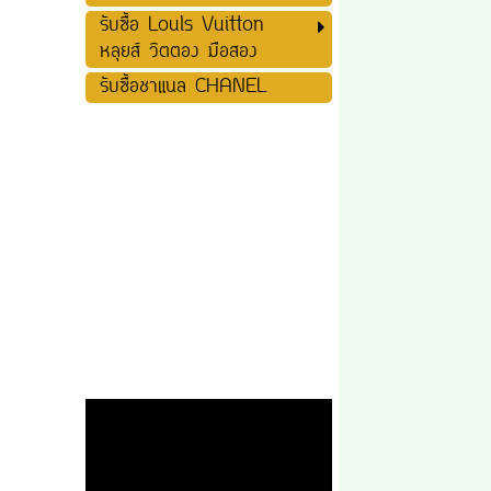
รับซื้อ Louls Vuitton
หลุยส์ วิตตอง มือสอง
รับซื้อชาแนล CHANEL