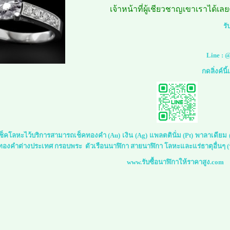
เจ้าหน้าที่ผู้เชียวชาญเขาเราได้เล
รั
Line :
@
กดลิ่งค์นี
์เช็คโลหะไว้บริการสามารถเช็คทองคำ (Au) เงิน (Ag) แพลตตินั่ม (Pt) พาลาเดีย
 ทองคำต่างประเทศ กรอบพระ ตัวเรือนนาฬิกา สายนาฬิกา โลหะและแร่ธาตุอื่นๆ (ร
www.รับซื้อนาฬิกาให้ราคาสูง.com