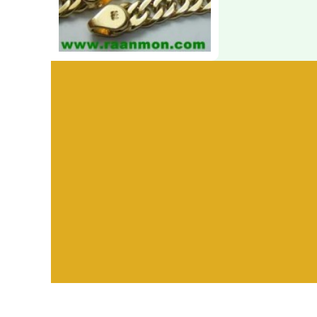
Visitors:
582,382