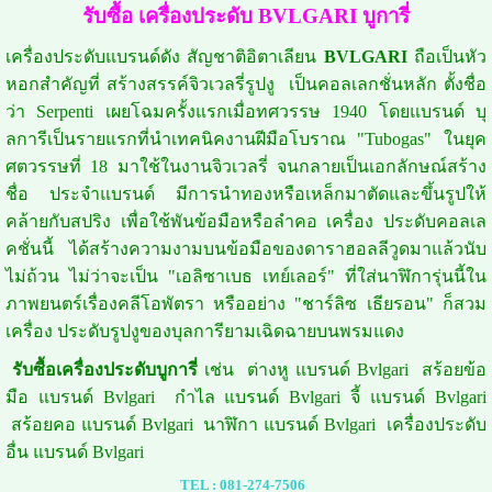
รับซื้อ เครื่องประดับ BVLGARI บูการี่
เครื่องประดับแบรนด์ดัง สัญชาติอิตาเลียน
BVLGARI
ถือเป็นหัว
หอกสำคัญที่ สร้างสรรค์จิวเวลรี่รูปงู เป็นคอลเลกชั่นหลัก ตั้งชื่อ
ว่า Serpenti เผยโฉมครั้งแรกเมื่อทศวรรษ 1940 โดยแบรนด์ บุ
ลการีเป็นรายแรกที่นำเทคนิคงานฝีมือโบราณ "Tubogas" ในยุค
ศตวรรษที่ 18 มาใช้ในงานจิวเวลรี่ จนกลายเป็นเอกลักษณ์สร้าง
ชื่อ ประจำแบรนด์ มีการนำทองหรือเหล็กมาตัดและขึ้นรูปให้
คล้ายกับสปริง เพื่อใช้พันข้อมือหรือลำคอ เครื่อง ประดับคอลเล
คชั่นนี้ ได้สร้างความงามบนข้อมือของดาราฮอลลีวูดมาแล้วนับ
ไม่ถ้วน ไม่ว่าจะเป็น "เอลิซาเบธ เทย์เลอร์" ที่ใส่นาฬิการุ่นนี้ใน
ภาพยนตร์เรื่องคลีโอพัตรา หรืออย่าง "ชาร์ลิซ เธียรอน" ก็สวม
เครื่อง ประดับรูปงูของบุลการียามเฉิดฉายบนพรมแดง
รับซื้อเครื่องประดับบูการี่
เช่น ต่างหู แบรนด์ Bvlgari สร้อยข้อ
มือ แบรนด์ Bvlgari กำไล แบรนด์ Bvlgari จี้ แบรนด์ Bvlgari
สร้อยคอ แบรนด์ Bvlgari นาฬิกา แบรนด์ Bvlgari เครื่องประดับ
อื่น แบรนด์ Bvlgari
TEL :
081-274-7506