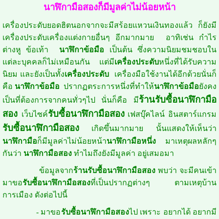
นาฬิกามือสองก็มีมูลค่าไม่น้อยหน้า
เครื่องประดับยอดฮิตนอกจากจะมีสร้อยแหวนเงินทองแล้ว ก็ยังมี
เครื่องประดับเครื่องแต่งกายอื่นๆ อีกมากมาย อาทิเช่น กำไร
ต่างหู ข้อเท้า
นาฬิกาข้อมือ
เป็นต้น ซึ่งความนิยมชมชอบใน
แต่ละบุคคลก็ไม่เหมือนกัน แต่มี
เครื่องประดับ
หนึ่งที่ได้รับความ
นิยม และยังเป็นทั้ง
เครื่องประดับ
เครื่องมือใช้งานได้อีกด้วยนั่นก็
คือ
นาฬิกาข้อมือ
ปรากฏตระการหนึ่งที่ทำให้
นาฬิกาข้อมือ
ยังคง
ร้านรับซื้อนาฬิกามือ
เป็นที่ต้องการจากคนทั่วๆไป นั่นก็คือ มี
สอง
รับซื้อนาฬิกามือสอง
เว็บไซค์
เฟสบุ๊คไลน์ อินสตาร์แกรม
รับซื้อนาฬิกามือสอง
เกิดขึ้นมากมาย นั้นแสดงให้เห็นว่า
นาฬิกามือ
ก็มีมูลค่าไม่น้อยหน้า
นาฬิกามือหนึ่ง
มาเหตุผลหลักๆ
กันว่า
นาฬิกามือสอง
ทำไมถึงยังมีมูลค่า อยู่เสมอมา
ข้อมูลจาก
ร้านรับซื้อนาฬิกามือสอง
พบว่า จะมีคนเข้า
มาขอ
รับซื้อนาฬิกามือสอง
ที่เป็นปรากฏต่างๆ ตามเหตุบ้าน
การเมือง ดังต่อไปนี้
- มาขอ
รับซื้อนาฬิกามือสอง
ไป เพราะ อยากได้ อยากมี