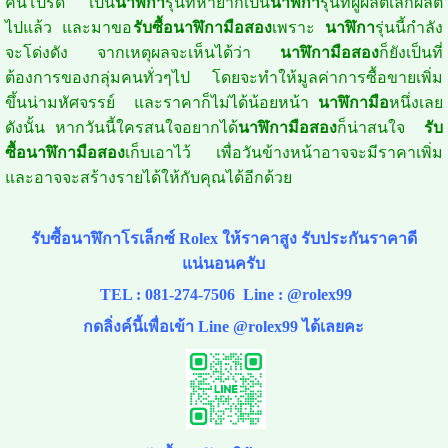
คนโปรด เป็น
นาฬิกา
รุ่นที่หายากเป็น
นาฬิกา
รุ่นที่ผู้ผลิตเลิกผลิต
ไปแล้ว และมาขอ
รับซื้อนาฬิกามือสอง
เพราะ
นาฬิกา
รุ่นนี้กำลัง
จะโด่งดัง จากเหตุผลจะเห็นได้ว่า
นาฬิกามือสอง
ก็ยังเป็นที่
ต้องการของกลุ่มคนทั่วๆไป โดยจะทำให้มูลค่าการซื้อขายเพิ่ม
ขึ้นน่ามหัศจรรย์ และราคาก็ไม่ได้น้อยหน้า
นาฬิกามือ
หนึ่งเลย
ดังนั้น หากวันนี้ใครสนใจอยากได้
นาฬิกามือสอง
ก็น่าสนใจ
รับ
ซื้อนาฬิกามือสอง
เก็บเอาไว้ เพื่อวันข้างหน้าอาจจะมีราคาเพิ่ม
และอาจจะสร้างรายได้ให้กับคุณได้อีกด้วย
รับซื้อนาฬิกาโรเล็กซ์ Rolex ให้ราคาสูง รับประกันราคาดี
แน่นอนครับ
TEL :
081-274-7506
Line :
@rolex99
กดลิ่งค์นี้เพื่อเข้า Line @rolex99 ได้เลยคะ