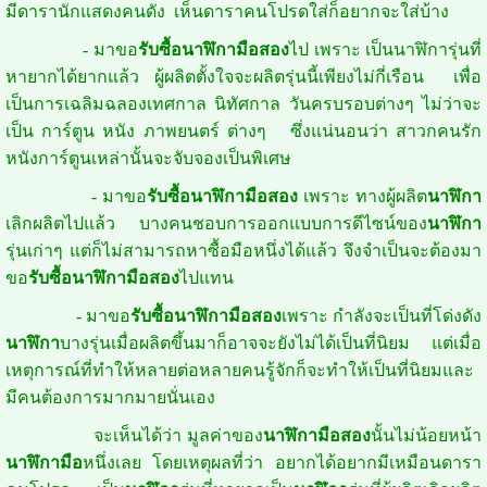
มีดารานักแสดงคนดัง เห็นดาราคนโปรดใส่ก็อยากจะใส่บ้าง
- มาขอ
รับซื้อนาฬิกามือสอง
ไป เพราะ เป็นนาฬิการุ่นที่
หายากได้ยากแล้ว ผู้ผลิตตั้งใจจะผลิตรุ่นนี้เพียงไม่กี่เรือน เพื่อ
เป็นการเฉลิมฉลองเทศกาล นิทัศกาล วันครบรอบต่างๆ ไม่ว่าจะ
เป็น การ์ตูน หนัง ภาพยนตร์ ต่างๆ ซึ่งแน่นอนว่า สาวกคนรัก
หนังการ์ตูนเหล่านั้นจะจับจองเป็นพิเศษ
- มาขอ
รับซื้อนาฬิกามือสอง
เพราะ ทางผู้ผลิต
นาฬิกา
เลิกผลิตไปแล้ว บางคนชอบการออกแบบการดีไซน์ของ
นาฬิกา
รุ่นเก่าๆ แต่ก็ไม่สามารถหาซื้อมือหนึ่งได้แล้ว จึงจำเป็นจะต้องมา
ขอ
รับซื้อนาฬิกามือสอง
ไปแทน
- มาขอ
รับซื้อนาฬิกามือสอง
เพราะ กำลังจะเป็นที่โด่งดัง
นาฬิกา
บางรุ่นเมื่อผลิตขึ้นมาก็อาจจะยังไม่ได้เป็นที่นิยม แต่เมื่อ
เหตุการณ์ที่ทำให้หลายต่อหลายคนรู้จักก็จะทำให้เป็นที่นิยมและ
มีคนต้องการมากมายนั่นเอง
จะเห็นได้ว่า มูลค่าของ
นาฬิกามือสอง
นั้นไม่น้อยหน้า
นาฬิกามือ
หนึ่งเลย โดยเหตุผลที่ว่า อยากได้อยากมีเหมือนดารา