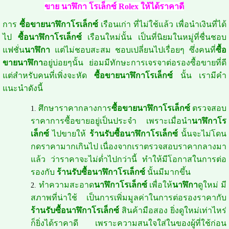
ขาย นาฬิกา โรเล็กซ์ Rolex ให้ได้ราคาดี
การ
ซื้อขายนาฬิกาโรเล็กซ์
เรือนเก่า ที่ไม่ใช้แล้ว เพื่อนำเงินที่ได้
ไป
ซื้อนาฬิกาโรเล็กซ์
เรือนใหม่นั้น เป็นที่นิยมในหมู่ที่ชื่นชอบ
แฟชั่น
นาฬิกา
แต่ไม่ชอบสะสม ชอบเปลี่ยนไปเรื่อยๆ ซึ่งคนที่
ซื้อ
ขายนาฬิกา
อยู่บ่อยๆนั้น ย่อมมีทักษะการเจรจาต่อรองซื้อขายที่ดี
แต่สำหรับคนที่เพิ่งจะหัด
ซื้อขายนาฬิกาโรเล็กซ์
นั้น เรามีคำ
แนะนำดังนี้
ศึกษาราคากลางการ
ซื้อขายนาฬิกาโรเล็กซ์
ตรวจสอบ
ราคาการซื้อขายอยู่เป็นประจำ เพราะเมื่อนำ
นาฬิกาโร
เล็กซ์
ไปขายให้
ร้านรับซื้อนาฬิกาโรเล็กซ์
นั้นจะไม่โดน
กดราคามากเกินไป เนื่องจากเราตรวจสอบราคากลางมา
แล้ว ว่าราคาจะไม่ต่ำไปกว่านี้ ทำให้มีโอกาสในการต่อ
รองกับ
ร้านรับซื้อนาฬิกาโรเล็กซ์
นั้นมีมากขึ้น
ทำความสะอาด
นาฬิกาโรเล็กซ์
เพื่อให้
นาฬิกา
ดูใหม่ มี
สภาพที่น่าใช้ เป็นการเพิ่มมูลค่าในการต่อรองราคากับ
ร้านรับซื้อนาฬิกาโรเล็กซ์
สินค้ามือสอง ยิ่งดูใหม่เท่าไหร่
ก็ยิ่งได้ราคาดี เพราะความสนใจใส่ในของผู้ที่ใช้ก่อน