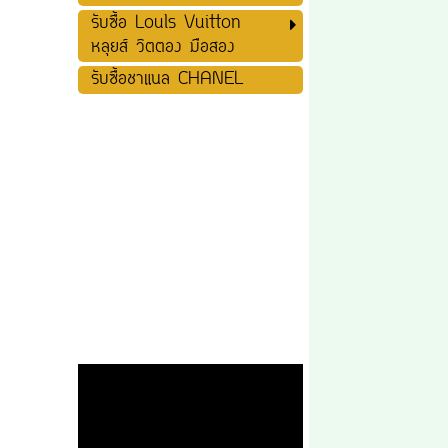
รับซื้อ Louls Vuitton
หลุยส์ วิตตอง มือสอง
รับซื้อชาแนล CHANEL