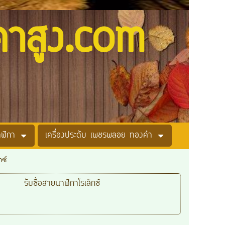
คาสูง.com
าฬิกา
เครื่องประดับ เพชรพลอย ทองคำ
กซ์
รับซื้อสายนาฬิกาโรเล็กซ์