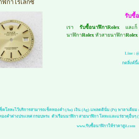
าฬิกาโรเล็กซ์
รับซื
เรา
รับซื้อนาฬิกาRolex
และก็
นาฬิกา
Rolex
หัวสายนาฬิกา
Rolex
Line :
@
กดลิ่งค์นี
์เช็คโลหะไว้บริการสามารถเช็คทองคำ (Au) เงิน (Ag) แพลตตินั่ม (Pt) พาลาเดีย
 ทองคำต่างประเทศ กรอบพระ ตัวเรือนนาฬิกา สายนาฬิกา โลหะและแร่ธาตุอื่นๆ (ร
www.รับซื้อนาฬิกาให้ราคาสูง.com