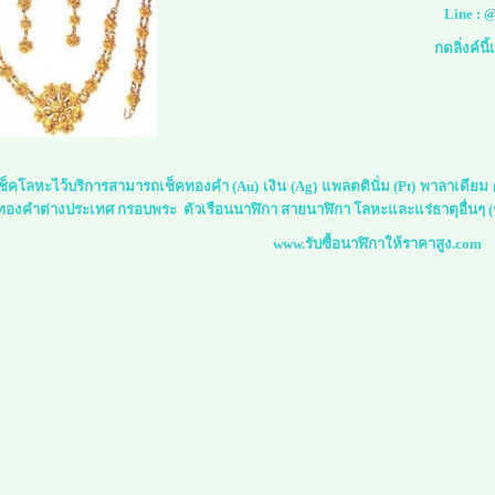
Line :
@
กดลิ่งค์นี
์เช็คโลหะไว้บริการสามารถเช็คทองคำ (Au) เงิน (Ag) แพลตตินั่ม (Pt) พาลาเดีย
 ทองคำต่างประเทศ กรอบพระ ตัวเรือนนาฬิกา สายนาฬิกา โลหะและแร่ธาตุอื่นๆ (ร
www.รับซื้อนาฬิกาให้ราคาสูง.com