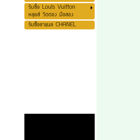
รับซื้อ Louls Vuitton
หลุยส์ วิตตอง มือสอง
รับซื้อชาแนล CHANEL