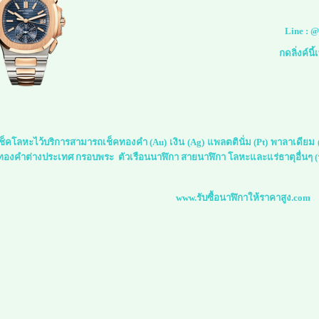
Line :
@
กดลิ่งค์นี
์เช็คโลหะไว้บริการสามารถเช็คทองคำ (Au) เงิน (Ag) แพลตตินั่ม (Pt) พาลาเดีย
 ทองคำต่างประเทศ กรอบพระ ตัวเรือนนาฬิกา สายนาฬิกา โลหะและแร่ธาตุอื่นๆ (ร
www.รับซื้อนาฬิกาให้ราคาสูง.com