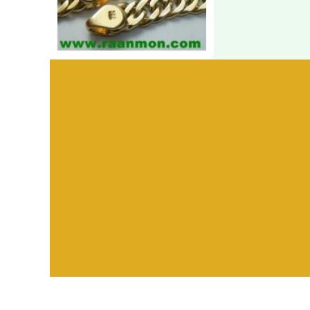
Visitors:
582,423