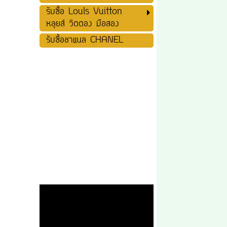
รับซื้อ Louls Vuitton
หลุยส์ วิตตอง มือสอง
รับซื้อชาแนล CHANEL