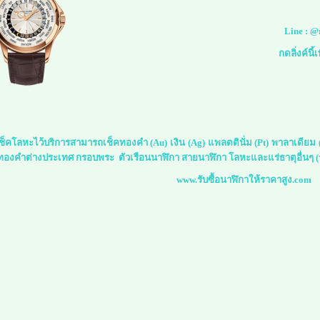
Line :
@
กดลิ่งค์นี
์เช็คโลหะไว้บริการสามารถเช็คทองคำ (Au) เงิน (Ag) แพลตตินั่ม (Pt) พาลาเดีย
 ทองคำต่างประเทศ กรอบพระ ตัวเรือนนาฬิกา สายนาฬิกา โลหะและแร่ธาตุอื่นๆ (ร
www.รับซื้อนาฬิกาให้ราคาสูง.com