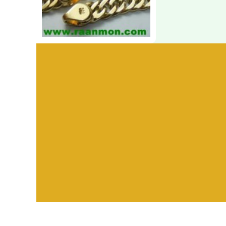
Visitors:
582,461