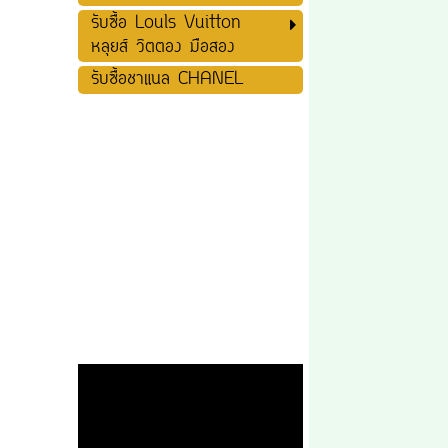
รับซื้อ Louls Vuitton
หลุยส์ วิตตอง มือสอง
รับซื้อชาแนล CHANEL